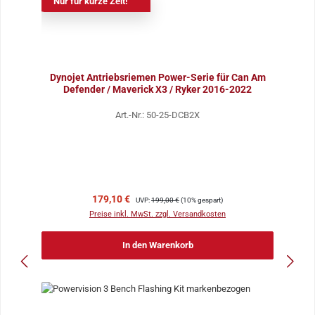
Nur für kurze Zeit!
Dynojet Antriebsriemen Power-Serie für Can Am
Defender / Maverick X3 / Ryker 2016-2022
Art.-Nr.: 50-25-DCB2X
Verkaufspreis:
Regulärer Preis:
179,10 €
UVP:
199,00 €
(10% gespart)
Preise inkl. MwSt. zzgl. Versandkosten
In den Warenkorb