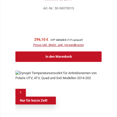
Art.-Nr.: 50-96070015
Verkaufspreis:
Regulärer Preis:
296,10 €
UVP:
329,00 €
(10% gespart)
Preise inkl. MwSt. zzgl. Versandkosten
In den Warenkorb
%
Nur für kurze Zeit!