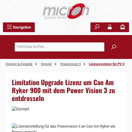
Zum Hauptinhalt springen
Navigation
Dynojet & Dynatek
Dynojet
Powervision 3
Lizenzsysteme für PV 3
Limitation Upgrade Lizenz um Can Am
Ryker 900 mit dem Power Vision 3 zu
entdrosseln
Bildergalerie überspringen