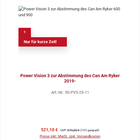
%
Nur für kurze Zeit!
Power Vision 3 zur Abstimmung des Can Am Ryker
2019-
Art.-Nr.: 50-PV3-25-11
Verkaufspreis:
Regulärer Preis:
521,10 €
UVP:
579,00 €
(10% gespart)
Preise inkl. MwSt. zzgl. Versandkosten