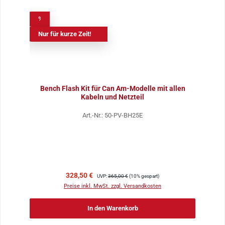
%
Nur für kurze Zeit!
Bench Flash Kit für Can Am-Modelle mit allen
Kabeln und Netzteil
Art.-Nr.: 50-PV-BH25E
Verkaufspreis:
Regulärer Preis:
328,50 €
UVP:
365,00 €
(10% gespart)
Preise inkl. MwSt. zzgl. Versandkosten
In den Warenkorb