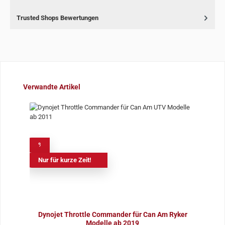
Trusted Shops Bewertungen
Produktgalerie überspringen
Verwandte Artikel
%
Nur für kurze Zeit!
Dynojet Throttle Commander für Can Am Ryker
Modelle ab 2019