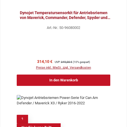
Dynojet Temperatursensorkit für Antriebsriemen
von Maverick, Commander, Defender, Spyder und
Ryker
Art.-Nr.: 50-96080002
Verkaufspreis:
Regulärer Preis:
314,10 €
UVP:
349,00 €
(10% gespart)
Preise inkl. MwSt. zzgl. Versandkosten
In den Warenkorb
%