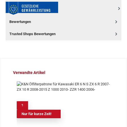
Bewertungen
Trusted Shops Bewertungen
Produktgalerie überspringen
Verwandte Artikel
%
Nur für kurze Zeit!