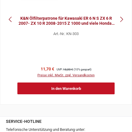
K&N Ölfilterpatrone für Kawasaki ER 6 N S ZX 6 R
2007- ZX 10 R 2008-2015 Z 1000 und viele Honda-
Mode
Art.-Nr.: KN-303
Verkaufspreis:
Regulärer Preis:
11,70 €
UVP:
13,00 €
(10% gespart)
Preise inkl. MwSt. zzgl. Versandkosten
In den Warenkorb
SERVICE-HOTLINE
Telefonische Unterstützung und Beratung unter: