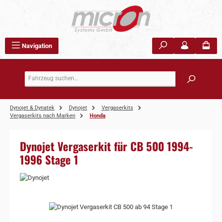
Zum Hauptinhalt springen
Navigation
Dynojet & Dynatek
Dynojet
Vergaserkits
Vergaserkits nach Marken
Honda
Dynojet Vergaserkit für CB 500 1994-
1996 Stage 1
Bildergalerie überspringen