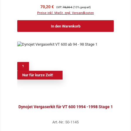
Verkaufspreis:
Regulärer Preis:
70,20 €
UVP:
78,00 €
(10% gespart)
Preise inkl. MwSt. zzgl. Versandkosten
In den Warenkorb
%
Nur für kurze Zeit!
Dynojet Vergaserkit für VT 600 1994 -1998 Stage 1
Art.-Nr.: 50-1145