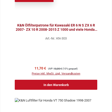
K&N Ölfilterpatrone für Kawasaki ER 6 N S ZX 6 R
2007- ZX 10 R 2008-2015 Z 1000 und viele Honda-
Mode
Art.-Nr.: KN-303
Verkaufspreis:
Regulärer Preis:
11,70 €
UVP:
13,00 €
(10% gespart)
Preise inkl. MwSt. zzgl. Versandkosten
In den Warenkorb