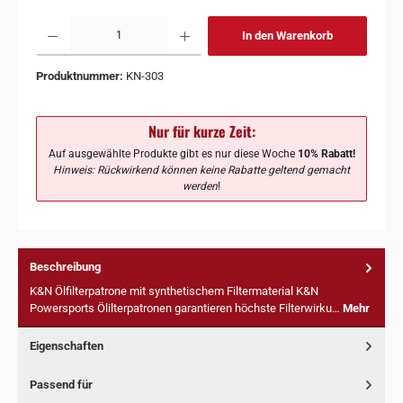
In den Warenkorb
Produktnummer:
KN-303
Nur für kurze Zeit:
Auf ausgewählte Produkte gibt es nur diese Woche
10% Rabatt!
Hinweis: Rückwirkend können keine Rabatte geltend gemacht
werden
!
Beschreibung
K&N Ölfilterpatrone mit synthetischem Filtermaterial K&N
Powersports Ölilterpatronen garantieren höchste Filterwirku…
Mehr
Eigenschaften
Passend für