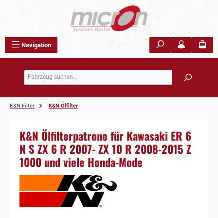
Zum Hauptinhalt springen
Navigation
K&N Filter
K&N Ölfilter
K&N Ölfilterpatrone für Kawasaki ER 6
N S ZX 6 R 2007- ZX 10 R 2008-2015 Z
1000 und viele Honda-Mode