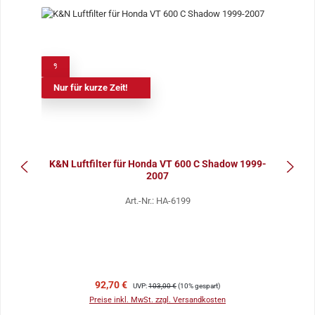
%
Nur für kurze Zeit!
K&N Luftfilter für Honda VT 600 C Shadow 1999-
2007
Art.-Nr.: HA-6199
Verkaufspreis:
Regulärer Preis:
92,70 €
UVP:
103,00 €
(10% gespart)
Preise inkl. MwSt. zzgl. Versandkosten