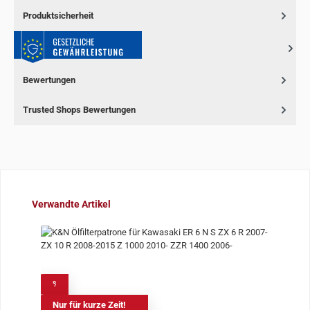
Produktsicherheit
Bewertungen
Trusted Shops Bewertungen
Produktgalerie überspringen
Verwandte Artikel
%
Nur für kurze Zeit!