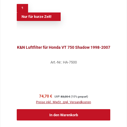
%
Nur für kurze Zeit!
K&N Luftfilter für Honda VT 750 Shadow 1998-2007
Art.-Nr.: HA-7500
Verkaufspreis:
Regulärer Preis:
74,70 €
UVP:
83,00 €
(10% gespart)
Preise inkl. MwSt. zzgl. Versandkosten
In den Warenkorb