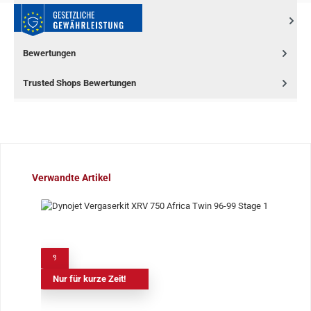
Bewertungen
Trusted Shops Bewertungen
Produktgalerie überspringen
Verwandte Artikel
%
Nur für kurze Zeit!