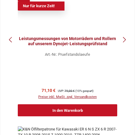
Nur für kurze Zeit!
Leistungsmessungen von Motorrädern und Rollern
auf unserem Dynojet-Leistungsprüfstand
Art.-Nr.: Pruefstandslaeufe
Verkaufspreis:
Regulärer Preis:
71,10 €
UVP:
79,00 €
(10% gespart)
Preise inkl. MwSt. zzgl. Versandkosten
In den Warenkorb