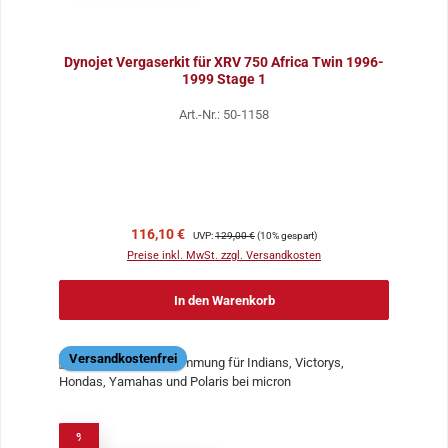
Dynojet Vergaserkit für XRV 750 Africa Twin 1996-
1999 Stage 1
Art.-Nr.: 50-1158
Verkaufspreis:
Regulärer Preis:
116,10 €
UVP:
129,00 €
(10% gespart)
Preise inkl. MwSt. zzgl. Versandkosten
In den Warenkorb
Versandkostenfrei
%