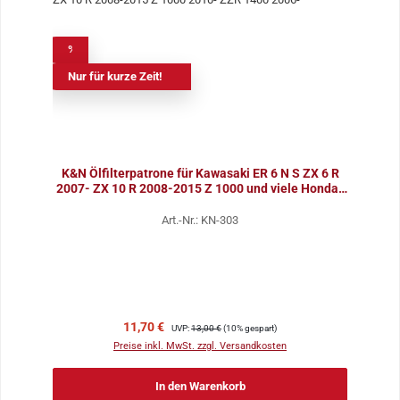
%
Nur für kurze Zeit!
K&N Ölfilterpatrone für Kawasaki ER 6 N S ZX 6 R
2007- ZX 10 R 2008-2015 Z 1000 und viele Honda-
Mode
Art.-Nr.: KN-303
Verkaufspreis:
Regulärer Preis:
11,70 €
UVP:
13,00 €
(10% gespart)
Preise inkl. MwSt. zzgl. Versandkosten
In den Warenkorb