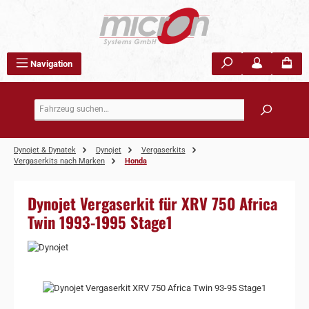
Zum Hauptinhalt springen
Navigation
Dynojet & Dynatek
Dynojet
Vergaserkits
Vergaserkits nach Marken
Honda
Dynojet Vergaserkit für XRV 750 Africa
Twin 1993-1995 Stage1
Bildergalerie überspringen