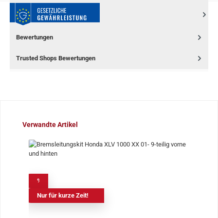
Bewertungen
Trusted Shops Bewertungen
Produktgalerie überspringen
Verwandte Artikel
%
Nur für kurze Zeit!