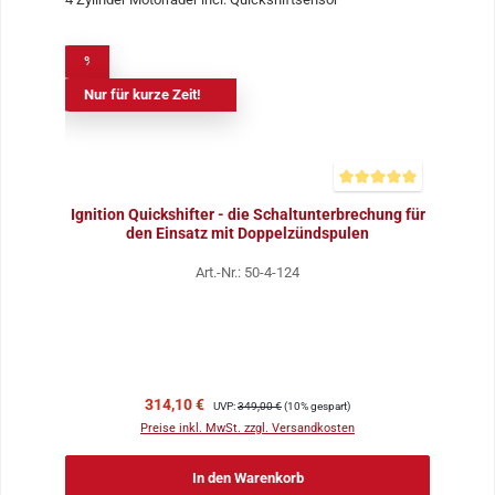
%
Nur für kurze Zeit!
Durchschnittliche Bewer
Ignition Quickshifter - die Schaltunterbrechung für
den Einsatz mit Doppelzündspulen
Art.-Nr.: 50-4-124
Verkaufspreis:
Regulärer Preis:
314,10 €
UVP:
349,00 €
(10% gespart)
Preise inkl. MwSt. zzgl. Versandkosten
In den Warenkorb