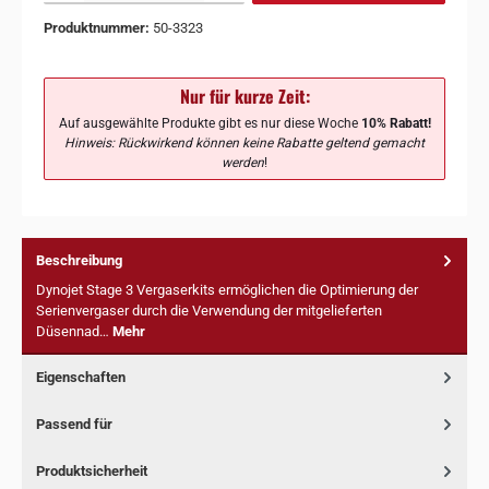
Produktnummer:
50-3323
Nur für kurze Zeit:
Auf ausgewählte Produkte gibt es nur diese Woche
10% Rabatt!
Hinweis: Rückwirkend können keine Rabatte geltend gemacht
werden
!
Beschreibung
Dynojet Stage 3 Vergaserkits ermöglichen die Optimierung der
Serienvergaser durch die Verwendung der mitgelieferten
Düsennad…
Mehr
Eigenschaften
Passend für
Produktsicherheit