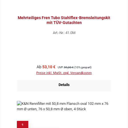
Mehrteiliges Fren Tubo Stahlflex-Bremsleitungskit
mit TÜV-Gutachten
Art.-Nr.: 41.0M
Verkaufspreis:
Regulärer Preis:
Ab
53,10 €
UVP:
59,00 €
(10% gespart)
Preise inkl. MwSt. zzgl. Versandkosten
Details
%