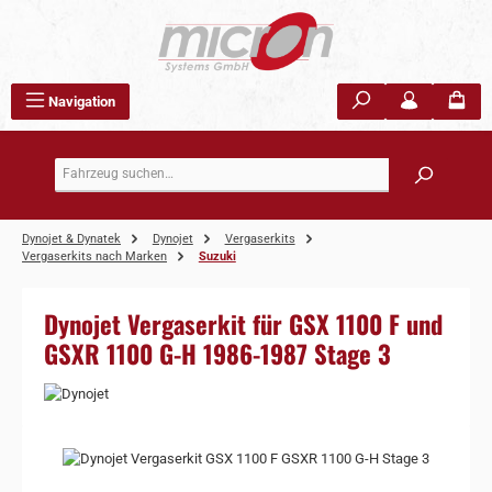
Zum Hauptinhalt springen
Navigation
Dynojet & Dynatek
Dynojet
Vergaserkits
Vergaserkits nach Marken
Suzuki
Dynojet Vergaserkit für GSX 1100 F und
GSXR 1100 G-H 1986-1987 Stage 3
Bildergalerie überspringen