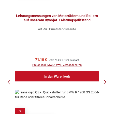
Leistungsmessungen von Motorrädern und Rollern
auf unserem Dynojet-Leistungsprüfstand
Art.-Nr.: Pruefstandslaeufe
Verkaufspreis:
Regulärer Preis:
71,10 €
UVP:
79,00 €
(10% gespart)
Preise inkl. MwSt. zzgl. Versandkosten
In den Warenkorb
%