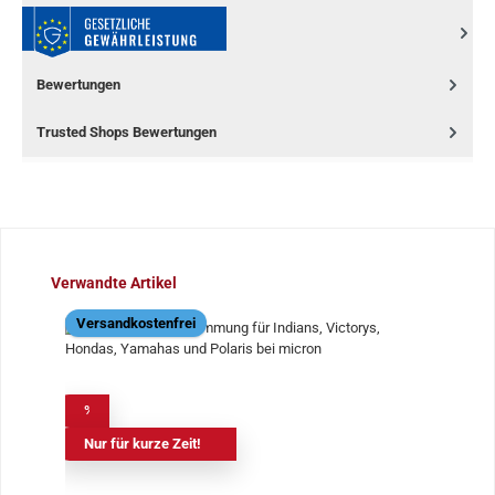
Bewertungen
Trusted Shops Bewertungen
Produktgalerie überspringen
Verwandte Artikel
Versandkostenfrei
%
Nur für kurze Zeit!