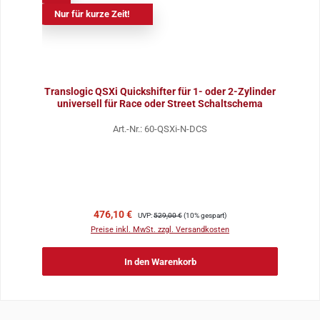
Nur für kurze Zeit!
Translogic QSXi Quickshifter für 1- oder 2-Zylinder
universell für Race oder Street Schaltschema
Art.-Nr.: 60-QSXi-N-DCS
Verkaufspreis:
Regulärer Preis:
476,10 €
UVP:
529,00 €
(10% gespart)
Preise inkl. MwSt. zzgl. Versandkosten
In den Warenkorb