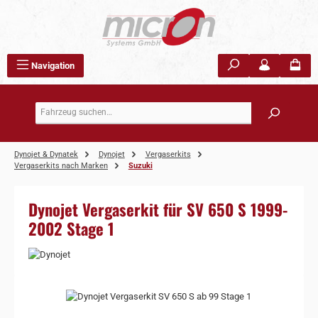
Zum Hauptinhalt springen
Navigation
Dynojet & Dynatek
Dynojet
Vergaserkits
Vergaserkits nach Marken
Suzuki
Dynojet Vergaserkit für SV 650 S 1999-
2002 Stage 1
Bildergalerie überspringen