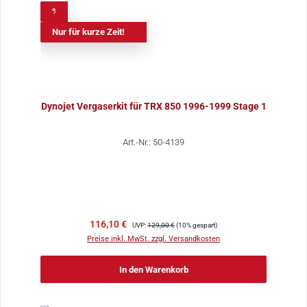
%
Nur für kurze Zeit!
Dynojet Vergaserkit für TRX 850 1996-1999 Stage 1
Art.-Nr.: 50-4139
Verkaufspreis:
Regulärer Preis:
116,10 €
UVP:
129,00 €
(10% gespart)
Preise inkl. MwSt. zzgl. Versandkosten
In den Warenkorb