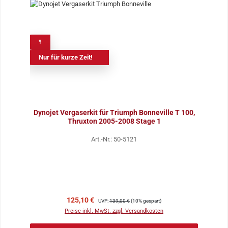
%
Nur für kurze Zeit!
Dynojet Vergaserkit für Triumph Bonneville T 100,
Thruxton 2005-2008 Stage 1
Art.-Nr.: 50-5121
Verkaufspreis:
Regulärer Preis:
125,10 €
UVP:
139,00 €
(10% gespart)
Preise inkl. MwSt. zzgl. Versandkosten