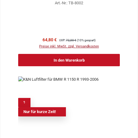
Art.-Nr.: TB-8002
Verkaufspreis:
Regulärer Preis:
64,80 €
UVP:
72,00 €
(10% gespart)
Preise inkl. MwSt. zzgl. Versandkosten
In den Warenkorb
%
Nur für kurze Zeit!