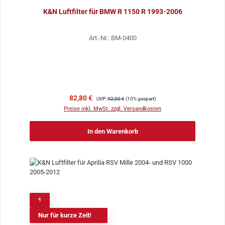
K&N Luftfilter für BMW R 1150 R 1993-2006
Art.-Nr.: BM-0400
Verkaufspreis:
Regulärer Preis:
82,80 €
UVP:
92,00 €
(10% gespart)
Preise inkl. MwSt. zzgl. Versandkosten
In den Warenkorb
%
Nur für kurze Zeit!