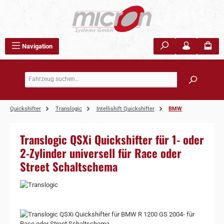
Zum Hauptinhalt springen
Navigation
Quickshifter
Translogic
Intellishift Quickshifter
BMW
Translogic QSXi Quickshifter für 1- oder
2-Zylinder universell für Race oder
Street Schaltschema
Bildergalerie überspringen