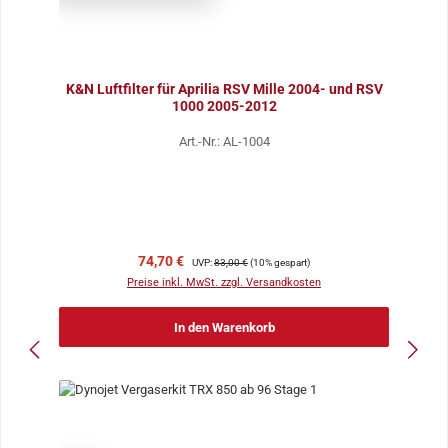
K&N Luftfilter für Aprilia RSV Mille 2004- und RSV
1000 2005-2012
Art.-Nr.: AL-1004
Verkaufspreis:
Regulärer Preis:
74,70 €
UVP:
83,00 €
(10% gespart)
Preise inkl. MwSt. zzgl. Versandkosten
In den Warenkorb