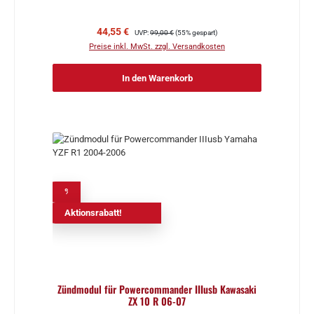
Verkaufspreis:
Regulärer Preis:
44,55 €
UVP:
99,00 €
(55% gespart)
Preise inkl. MwSt. zzgl. Versandkosten
In den Warenkorb
%
Aktionsrabatt!
Zündmodul für Powercommander IIIusb Kawasaki
ZX 10 R 06-07