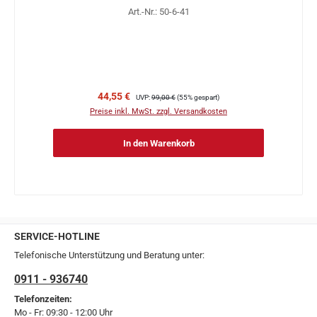
Art.-Nr.: 50-6-41
Verkaufspreis:
Regulärer Preis:
44,55 €
UVP:
99,00 €
(55% gespart)
Preise inkl. MwSt. zzgl. Versandkosten
In den Warenkorb
SERVICE-HOTLINE
Telefonische Unterstützung und Beratung unter:
0911 - 936740
Telefonzeiten:
Mo - Fr: 09:30 - 12:00 Uhr