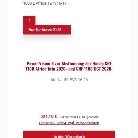
%
Nur für kurze Zeit!
Power Vision 3 zur Abstimmung der Honda CRF
1100 Africa Twin 2020- und CRF 1100 DCT 2020-
Art.-Nr.: 50-PV3-16-24
Verkaufspreis:
Regulärer Preis:
521,10 €
UVP:
579,00 €
(10% gespart)
Preise inkl. MwSt. zzgl. Versandkosten
In den Warenkorb