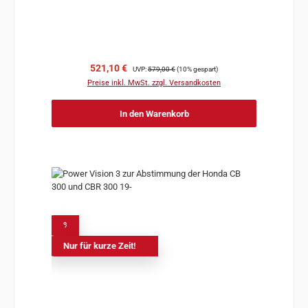
Verkaufspreis:
Regulärer Preis:
521,10 €
UVP:
579,00 €
(10% gespart)
Preise inkl. MwSt. zzgl. Versandkosten
In den Warenkorb
%
Nur für kurze Zeit!