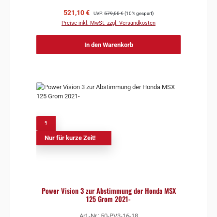
Verkaufspreis:
Regulärer Preis:
521,10 €
UVP:
579,00 €
(10% gespart)
Preise inkl. MwSt. zzgl. Versandkosten
In den Warenkorb
%
Nur für kurze Zeit!
Power Vision 3 zur Abstimmung der Honda MSX
125 Grom 2021-
Art.-Nr.: 50-PV3-16-18