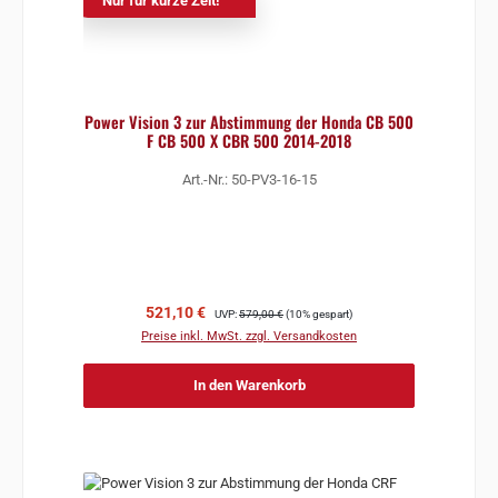
Nur für kurze Zeit!
Power Vision 3 zur Abstimmung der Honda CB 500
F CB 500 X CBR 500 2014-2018
Art.-Nr.: 50-PV3-16-15
Verkaufspreis:
Regulärer Preis:
521,10 €
UVP:
579,00 €
(10% gespart)
Preise inkl. MwSt. zzgl. Versandkosten
In den Warenkorb