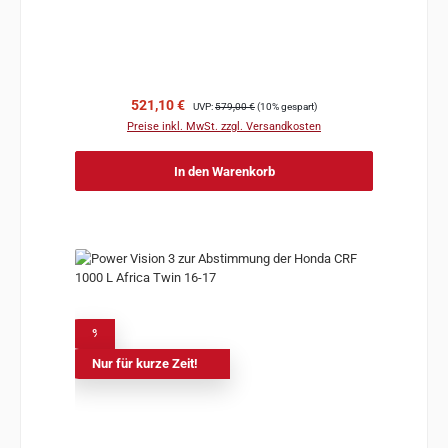
Verkaufspreis:
Regulärer Preis:
521,10 €
UVP:
579,00 €
(10% gespart)
Preise inkl. MwSt. zzgl. Versandkosten
In den Warenkorb
%
Nur für kurze Zeit!