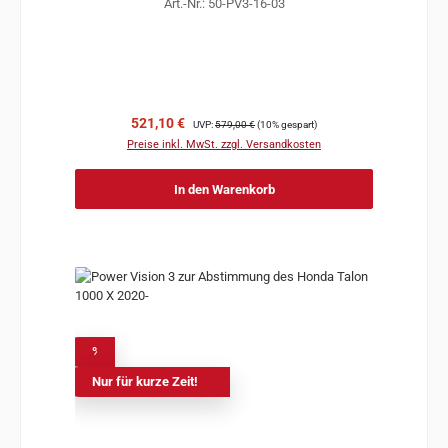
Art.-Nr.: 50-PV3-16-03
Verkaufspreis:
Regulärer Preis:
521,10 €
UVP:
579,00 €
(10% gespart)
Preise inkl. MwSt. zzgl. Versandkosten
In den Warenkorb
%
Nur für kurze Zeit!