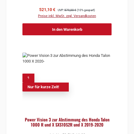
Verkaufspreis:
Regulärer Preis:
521,10 €
UVP:
579,00 €
(10% gespart)
Preise inkl. MwSt. zzgl. Versandkosten
In den Warenkorb
%
Nur für kurze Zeit!
Power Vision 3 zur Abstimmung des Honda Talon
1000 R und X SXS10S2R und X 2019-2020