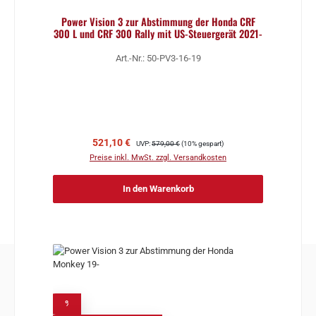
Power Vision 3 zur Abstimmung der Honda CRF
300 L und CRF 300 Rally mit US-Steuergerät 2021-
Art.-Nr.: 50-PV3-16-19
Verkaufspreis:
Regulärer Preis:
521,10 €
UVP:
579,00 €
(10% gespart)
Preise inkl. MwSt. zzgl. Versandkosten
In den Warenkorb
%