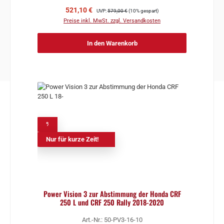
Verkaufspreis:
Regulärer Preis:
521,10 €
UVP:
579,00 €
(10% gespart)
Preise inkl. MwSt. zzgl. Versandkosten
In den Warenkorb
%
Nur für kurze Zeit!
Power Vision 3 zur Abstimmung der Honda CRF
250 L und CRF 250 Rally 2018-2020
Art.-Nr.: 50-PV3-16-10