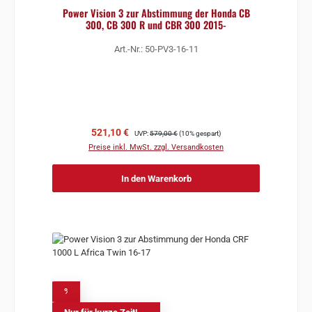
Power Vision 3 zur Abstimmung der Honda CB
300, CB 300 R und CBR 300 2015-
Art.-Nr.: 50-PV3-16-11
Verkaufspreis:
Regulärer Preis:
521,10 €
UVP:
579,00 €
(10% gespart)
Preise inkl. MwSt. zzgl. Versandkosten
In den Warenkorb
%