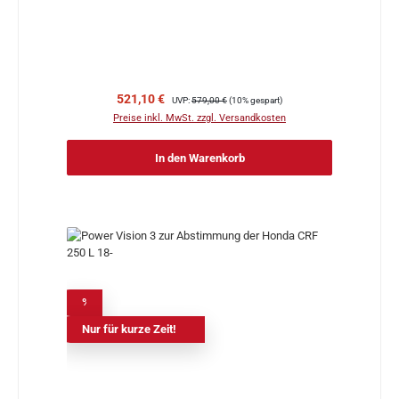
Verkaufspreis:
Regulärer Preis:
521,10 €
UVP:
579,00 €
(10% gespart)
Preise inkl. MwSt. zzgl. Versandkosten
In den Warenkorb
%
Nur für kurze Zeit!