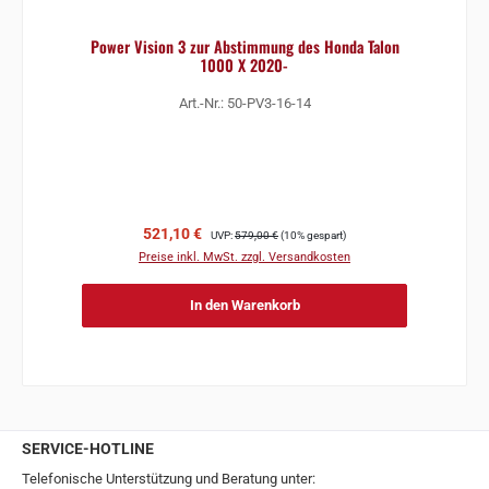
Power Vision 3 zur Abstimmung des Honda Talon
1000 X 2020-
Art.-Nr.: 50-PV3-16-14
Verkaufspreis:
Regulärer Preis:
521,10 €
UVP:
579,00 €
(10% gespart)
Preise inkl. MwSt. zzgl. Versandkosten
In den Warenkorb
SERVICE-HOTLINE
Telefonische Unterstützung und Beratung unter: