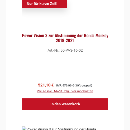
Nur für kurze Zeit!
Power Vision 3 zur Abstimmung der Honda Monkey
2019-2021
Art.-Nr.: 50-PV3-16-02
Verkaufspreis:
Regulärer Preis:
521,10 €
UVP:
579,00 €
(10% gespart)
Preise inkl. MwSt. zzgl. Versandkosten
In den Warenkorb