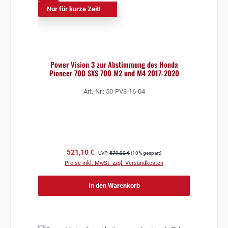
Nur für kurze Zeit!
Power Vision 3 zur Abstimmung des Honda
Pioneer 700 SXS 700 M2 und M4 2017-2020
Art.-Nr.: 50-PV3-16-04
Verkaufspreis:
Regulärer Preis:
521,10 €
UVP:
579,00 €
(10% gespart)
Preise inkl. MwSt. zzgl. Versandkosten
In den Warenkorb