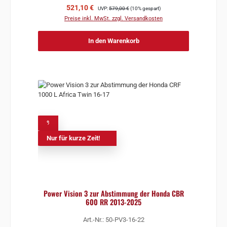
Verkaufspreis:
Regulärer Preis:
521,10 €
UVP:
579,00 €
(10% gespart)
Preise inkl. MwSt. zzgl. Versandkosten
In den Warenkorb
%
Nur für kurze Zeit!
Power Vision 3 zur Abstimmung der Honda CBR
600 RR 2013-2025
Art.-Nr.: 50-PV3-16-22