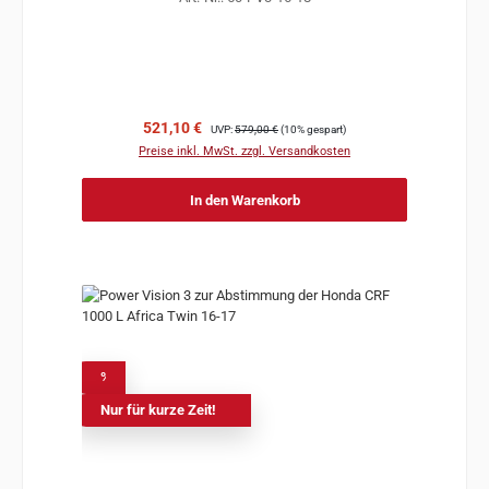
Verkaufspreis:
Regulärer Preis:
521,10 €
UVP:
579,00 €
(10% gespart)
Preise inkl. MwSt. zzgl. Versandkosten
In den Warenkorb
%
Nur für kurze Zeit!