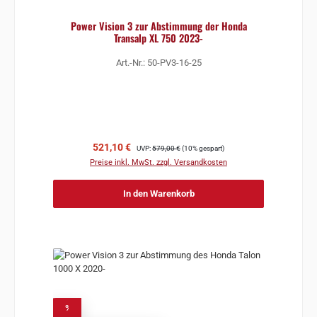
Power Vision 3 zur Abstimmung der Honda
Transalp XL 750 2023-
Art.-Nr.: 50-PV3-16-25
Verkaufspreis:
Regulärer Preis:
521,10 €
UVP:
579,00 €
(10% gespart)
Preise inkl. MwSt. zzgl. Versandkosten
In den Warenkorb
%