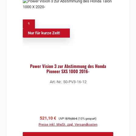
%
Nur für kurze Zeit!
Power Vision 3 zur Abstimmung des Honda
Pioneer SXS 1000 2016-
Art.-Nr.: 50-PV3-16-12
Verkaufspreis:
Regulärer Preis:
521,10 €
UVP:
579,00 €
(10% gespart)
Preise inkl. MwSt. zzgl. Versandkosten