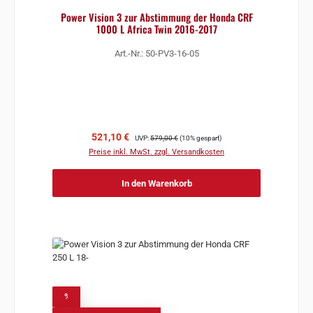
Power Vision 3 zur Abstimmung der Honda CRF
1000 L Africa Twin 2016-2017
Art.-Nr.: 50-PV3-16-05
Verkaufspreis:
Regulärer Preis:
521,10 €
UVP:
579,00 €
(10% gespart)
Preise inkl. MwSt. zzgl. Versandkosten
In den Warenkorb
%