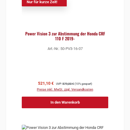
Nur für kurze Zeit!
Power Vision 3 zur Abstimmung der Honda CRF
110 F 2019-
Art.-Nr.: 50-PV3-16-07
Verkaufspreis:
Regulärer Preis:
521,10 €
UVP:
579,00 €
(10% gespart)
Preise inkl. MwSt. zzgl. Versandkosten
In den Warenkorb