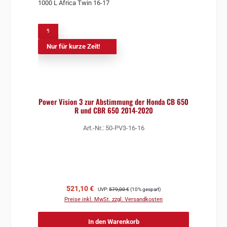
%
Nur für kurze Zeit!
Power Vision 3 zur Abstimmung der Honda CB 650
R und CBR 650 2014-2020
Art.-Nr.: 50-PV3-16-16
Verkaufspreis:
Regulärer Preis:
521,10 €
UVP:
579,00 €
(10% gespart)
Preise inkl. MwSt. zzgl. Versandkosten
In den Warenkorb