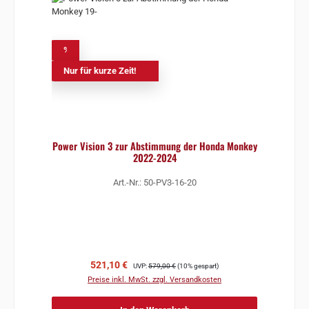
%
Nur für kurze Zeit!
Power Vision 3 zur Abstimmung der Honda Monkey
2022-2024
Art.-Nr.: 50-PV3-16-20
Verkaufspreis:
Regulärer Preis:
521,10 €
UVP:
579,00 €
(10% gespart)
Preise inkl. MwSt. zzgl. Versandkosten