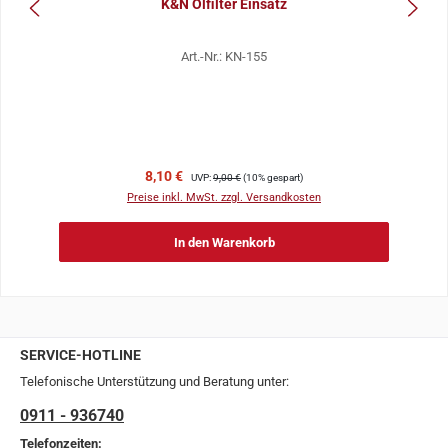
K&N Ölfilter Einsatz
Art.-Nr.: KN-155
Verkaufspreis:
Regulärer Preis:
8,10 €
UVP:
9,00 €
(10% gespart)
Preise inkl. MwSt. zzgl. Versandkosten
In den Warenkorb
SERVICE-HOTLINE
Telefonische Unterstützung und Beratung unter:
0911 - 936740
Telefonzeiten: