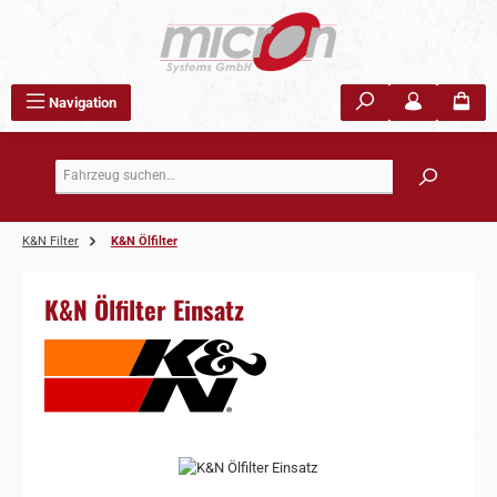
Zum Hauptinhalt springen
Navigation
K&N Filter
K&N Ölfilter
K&N Ölfilter Einsatz
Bildergalerie überspringen