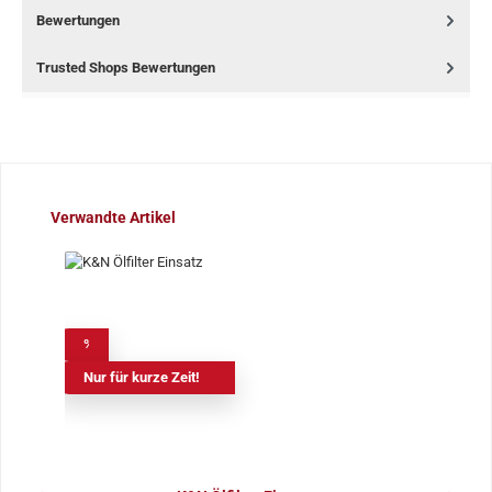
Bewertungen
Trusted Shops Bewertungen
Produktgalerie überspringen
Verwandte Artikel
%
Nur für kurze Zeit!