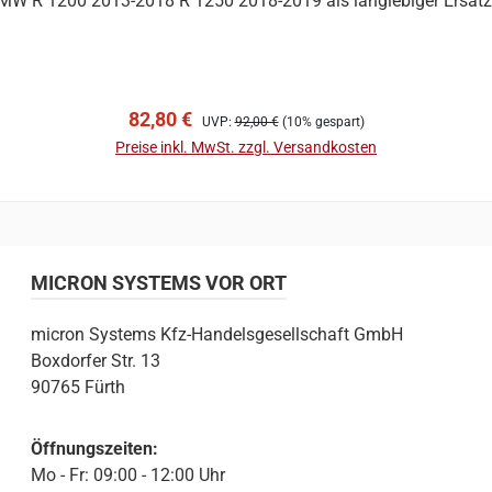
 BMW R 1200 2013-2018 R 1250 2018-2019 als langlebiger Ersatz f
In den Warenkorb
Verkaufspreis:
Regulärer Preis:
82,80 €
UVP:
92,00 €
(10% gespart)
Preise inkl. MwSt. zzgl. Versandkosten
MICRON SYSTEMS VOR ORT
micron Systems Kfz-Handelsgesellschaft GmbH
Boxdorfer Str. 13
90765 Fürth
Öffnungszeiten:
Mo - Fr: 09:00 - 12:00 Uhr