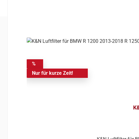
%
Nur für kurze Zeit!
K&