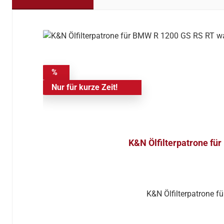
Produktgalerie überspringen
%
Nur für kurze Zeit!
K&N Ölfilterpatrone fü
K&N Ölfilterpatrone 