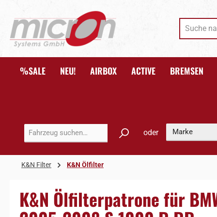
 Hauptinhalt springen
Zur Suche springen
Zur Hauptnavigation springen
%SALE
NEU!
AIRBOX
ACTIVE
BREMSEN
oder
K&N Filter
K&N Ölfilter
K&N Ölfilterpatrone für B