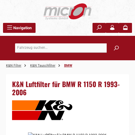
Zum Hauptinhalt springen
Navigation
K&N Filter
K&N Tauschfilter
BMW
K&N Luftfilter für BMW R 1150 R 1993-
2006
Bildergalerie überspringen