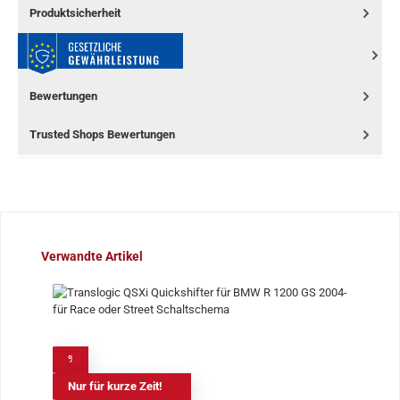
Produktsicherheit
Bewertungen
Trusted Shops Bewertungen
Produktgalerie überspringen
Verwandte Artikel
%
Nur für kurze Zeit!