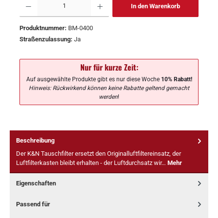
In den Warenkorb
Produktnummer:
BM-0400
Straßenzulassung:
Ja
Nur für kurze Zeit:
Auf ausgewählte Produkte gibt es nur diese Woche
10% Rabatt!
Hinweis: Rückwirkend können keine Rabatte geltend gemacht
werden
!
Beschreibung
Der K&N Tauschfilter ersetzt den Originalluftfiltereinsatz, der
Luftfilterkasten bleibt erhalten - der Luftdurchsatz wir…
Mehr
Eigenschaften
Passend für