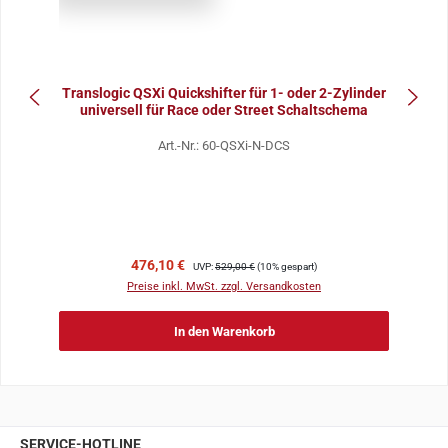
Translogic QSXi Quickshifter für 1- oder 2-Zylinder
universell für Race oder Street Schaltschema
Art.-Nr.: 60-QSXi-N-DCS
Verkaufspreis:
Regulärer Preis:
476,10 €
UVP:
529,00 €
(10% gespart)
Preise inkl. MwSt. zzgl. Versandkosten
In den Warenkorb
SERVICE-HOTLINE