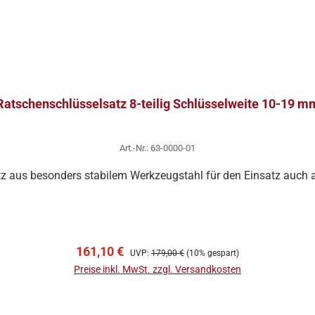
Ratschenschlüsselsatz 8-teilig Schlüsselweite 10-19 m
Art.-Nr.: 63-0000-01
z aus besonders stabilem Werkzeugstahl für den Einsatz auch
In den Warenkorb
Verkaufspreis:
Regulärer Preis:
161,10 €
UVP:
179,00 €
(10% gespart)
Preise inkl. MwSt. zzgl. Versandkosten