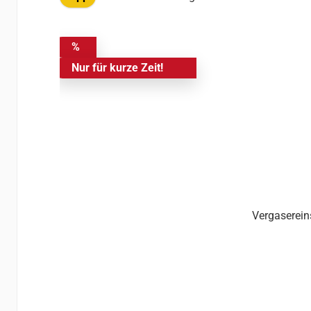
%
Nur für kurze Zeit!
Vergaserein