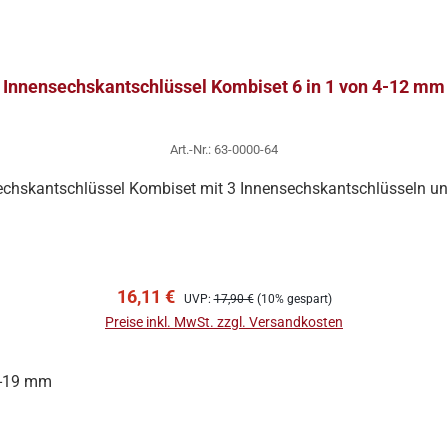
Innensechskantschlüssel Kombiset 6 in 1 von 4-12 mm
Art.-Nr.: 63-0000-64
chskantschlüssel Kombiset mit 3 Innensechskantschlüsseln un
In den Warenkorb
Verkaufspreis:
Regulärer Preis:
16,11 €
UVP:
17,90 €
(10% gespart)
Preise inkl. MwSt. zzgl. Versandkosten