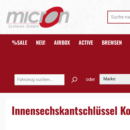
 Hauptinhalt springen
Zur Suche springen
Zur Hauptnavigation springen
%SALE
NEU!
AIRBOX
ACTIVE
BREMSEN
oder
Innensechskantschlüssel Ko