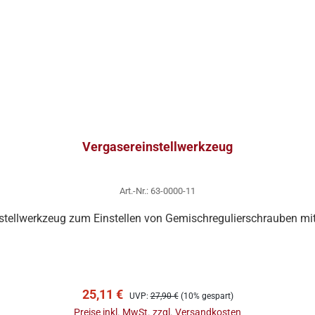
Vergasereinstellwerkzeug
Art.-Nr.: 63-0000-11
stellwerkzeug zum Einstellen von Gemischregulierschrauben mit
In den Warenkorb
Verkaufspreis:
Regulärer Preis:
25,11 €
UVP:
27,90 €
(10% gespart)
Preise inkl. MwSt. zzgl. Versandkosten