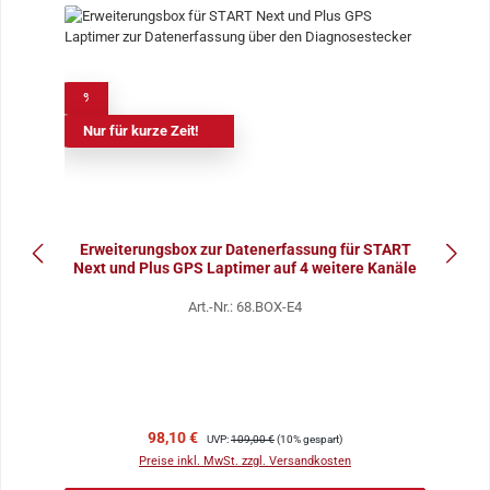
%
Nur für kurze Zeit!
Erweiterungsbox zur Datenerfassung für START
Next und Plus GPS Laptimer auf 4 weitere Kanäle
Art.-Nr.: 68.BOX-E4
Verkaufspreis:
Regulärer Preis:
98,10 €
UVP:
109,00 €
(10% gespart)
Preise inkl. MwSt. zzgl. Versandkosten