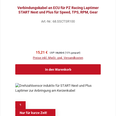
Verbindungskabel an ECU für PZ Racing Laptimer
START Next und Plus für Speed, TPS, RPM, Gear
Art.-Nr.: 68.SSCTSR100
Verkaufspreis:
Regulärer Preis:
15,21 €
UVP:
16,90 €
(10% gespart)
Preise inkl. MwSt. zzgl. Versandkosten
In den Warenkorb
%
Nur für kurze Zeit!