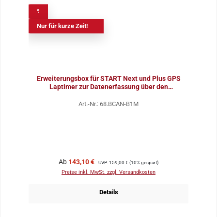
%
Nur für kurze Zeit!
Erweiterungsbox für START Next und Plus GPS
Laptimer zur Datenerfassung über den
Diagnosestecker
Art.-Nr.: 68.BCAN-B1M
Verkaufspreis:
Regulärer Preis:
Ab
143,10 €
UVP:
159,00 €
(10% gespart)
Preise inkl. MwSt. zzgl. Versandkosten
Details