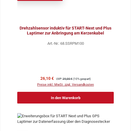
Drehzahlsensor induktiv für START-Next und Plus
Laptimer zur Anbringung am Kerzenkabel
Art.-Nr.: 68.SSRPM100
Verkaufspreis:
Regulärer Preis:
26,10 €
UVP:
29,00 €
(10% gespart)
Preise inkl. MwSt. zzgl. Versandkosten
In den Warenkorb