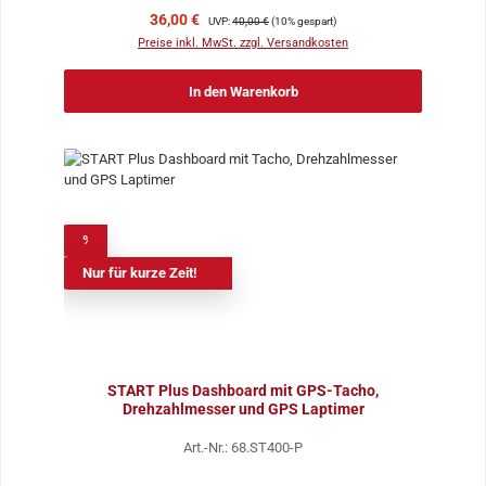
Verkaufspreis:
Regulärer Preis:
36,00 €
UVP:
40,00 €
(10% gespart)
Preise inkl. MwSt. zzgl. Versandkosten
In den Warenkorb
%
Nur für kurze Zeit!
START Plus Dashboard mit GPS-Tacho,
Drehzahlmesser und GPS Laptimer
Art.-Nr.: 68.ST400-P