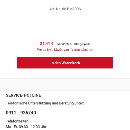
Art.-Nr.: 68.BM200S
Verkaufspreis:
Regulärer Preis:
31,41 €
UVP:
34,90 €
(10% gespart)
Preise inkl. MwSt. zzgl. Versandkosten
In den Warenkorb
SERVICE-HOTLINE
Telefonische Unterstützung und Beratung unter:
0911 - 936740
Telefonzeiten:
Mo - Fr: 09:30 - 12:00 Uhr