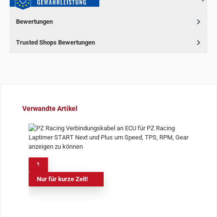
Bewertungen
Trusted Shops Bewertungen
Produktgalerie überspringen
Verwandte Artikel
%
Nur für kurze Zeit!