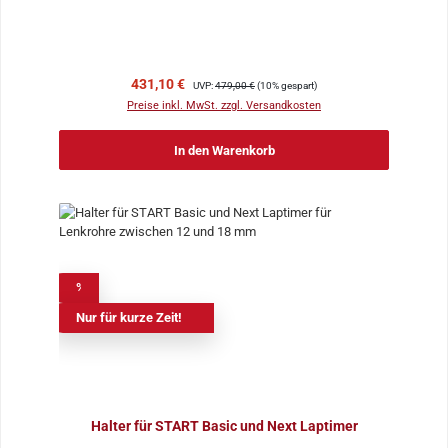
Verkaufspreis:
Regulärer Preis:
431,10 €
UVP:
479,00 €
(10% gespart)
Preise inkl. MwSt. zzgl. Versandkosten
In den Warenkorb
%
Nur für kurze Zeit!
Halter für START Basic und Next Laptimer