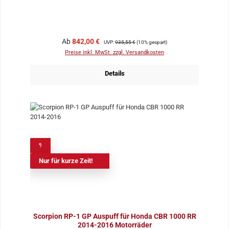
Verkaufspreis:
Regulärer Preis:
Ab
842,00 €
UVP:
935,55 €
(10% gespart)
Preise inkl. MwSt. zzgl. Versandkosten
Details
%
Nur für kurze Zeit!
Scorpion RP-1 GP Auspuff für Honda CBR 1000 RR
2014-2016 Motorräder