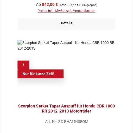
Verkaufspreis:
Regulärer Preis:
Ab
842,00 €
UVP:
935,55 €
(10% gespart)
Preise inkl. MwSt. zzgl. Versandkosten
Details
%
Nur für kurze Zeit!
Scorpion Serket Taper Auspuff für Honda CBR 1000
RR 2012-2013 Motorräder
Art.-Nr.: SC-RHA154SEOM