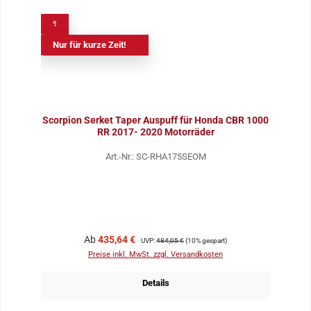
%
Nur für kurze Zeit!
Scorpion Serket Taper Auspuff für Honda CBR 1000
RR 2017- 2020 Motorräder
Art.-Nr.: SC-RHA175SEOM
Verkaufspreis:
Regulärer Preis:
Ab
435,64 €
UVP:
484,05 €
(10% gespart)
Preise inkl. MwSt. zzgl. Versandkosten
Details