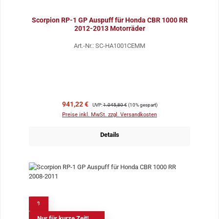
Scorpion RP-1 GP Auspuff für Honda CBR 1000 RR
2012-2013 Motorräder
Art.-Nr.: SC-HA1001CEMM
Verkaufspreis:
Regulärer Preis:
941,22 €
UVP:
1.045,80 €
(10% gespart)
Preise inkl. MwSt. zzgl. Versandkosten
Details
%
Nur für kurze Zeit!