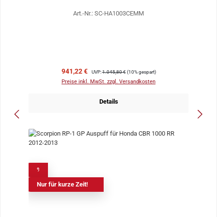
Art.-Nr.: SC-HA1003CEMM
Verkaufspreis:
Regulärer Preis:
941,22 €
UVP:
1.045,80 €
(10% gespart)
Preise inkl. MwSt. zzgl. Versandkosten
Details
%
Nur für kurze Zeit!