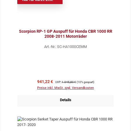
Scorpion RP-1 GP Auspuff für Honda CBR 1000 RR
2008-2011 Motorräder
Art.-Nr.: SC-HA1000CEMM
Verkaufspreis:
Regulärer Preis:
941,22 €
UVP:
1.045,80 €
(10% gespart)
Preise inkl. MwSt. zzgl. Versandkosten
Details