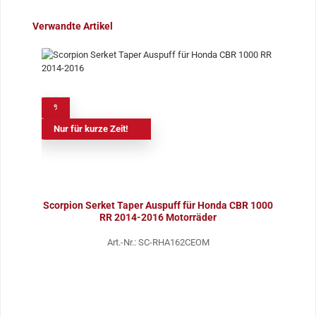
Produktgalerie überspringen
Verwandte Artikel
%
Nur für kurze Zeit!
Scorpion Serket Taper Auspuff für Honda CBR 1000
RR 2014-2016 Motorräder
Art.-Nr.: SC-RHA162CEOM