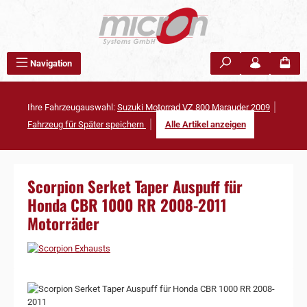
Zum Hauptinhalt springen
Navigation
Ihre Fahrzeugauswahl:
Suzuki Motorrad VZ 800 Marauder 2009
Fahrzeug für Später speichern
Alle Artikel anzeigen
Scorpion Serket Taper Auspuff für
Honda CBR 1000 RR 2008-2011
Motorräder
Bildergalerie überspringen