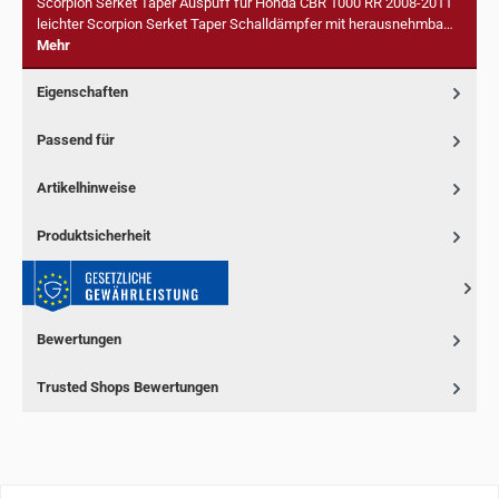
Scorpion Serket Taper Auspuff für Honda CBR 1000 RR 2008-2011
leichter Scorpion Serket Taper Schalldämpfer mit herausnehmba…
Mehr
Eigenschaften
Passend für
Artikelhinweise
Produktsicherheit
Bewertungen
Trusted Shops Bewertungen