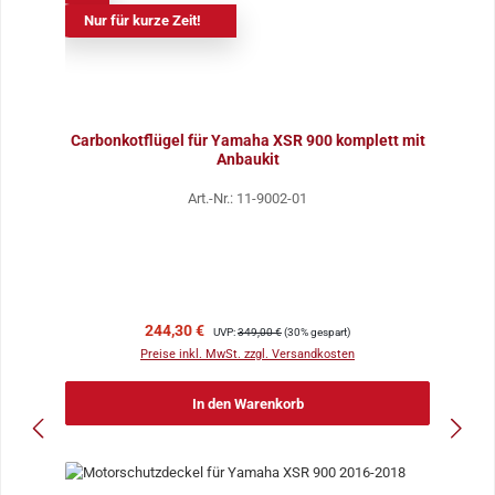
Nur für kurze Zeit!
Carbonkotflügel für Yamaha XSR 900 komplett mit
Anbaukit
Art.-Nr.: 11-9002-01
Verkaufspreis:
Regulärer Preis:
244,30 €
UVP:
349,00 €
(30% gespart)
Preise inkl. MwSt. zzgl. Versandkosten
In den Warenkorb