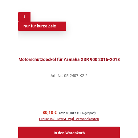
%
Nur für kurze Zeit!
Motorschutzdeckel für Yamaha XSR 900 2016-2018
Art.-Nr.: 05-2407-K2-2
Verkaufspreis:
Regulärer Preis:
80,10 €
UVP:
89,00 €
(10% gespart)
Preise inkl. MwSt. zzgl. Versandkosten
In den Warenkorb