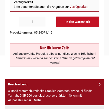
Verfügbarkeit
Bitte beachten Sie auch die Angaben zur
Verfügbarkeit
In den Warenkorb
Produktnummer:
05-2407-L1-2
Nur für kurze Zeit:
Auf ausgewählte Produkte gibt es nur diese Woche
10% Rabatt!
Hinweis: Rückwirkend können keine Rabatte geltend gemacht
werden
!
Beschreibung
X-Road MotorschutzdeckelStabiler Motorschutzdeckel für die
Yamaha XSR 900 aus glasfaserverstärktem Nylon mit
Alupasshülsen u…
Mehr