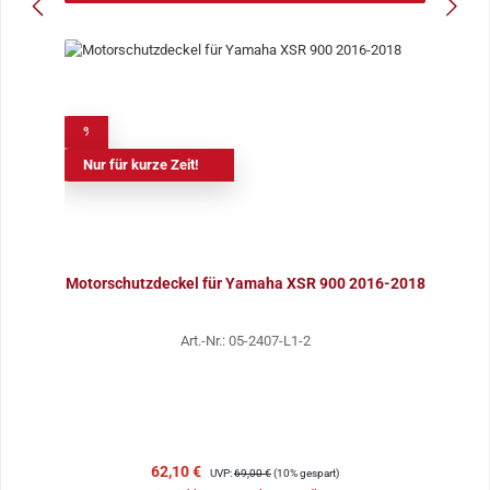
%
Nur für kurze Zeit!
Motorschutzdeckel für Yamaha XSR 900 2016-2018
Art.-Nr.: 05-2407-L1-2
Verkaufspreis:
Regulärer Preis:
62,10 €
UVP:
69,00 €
(10% gespart)