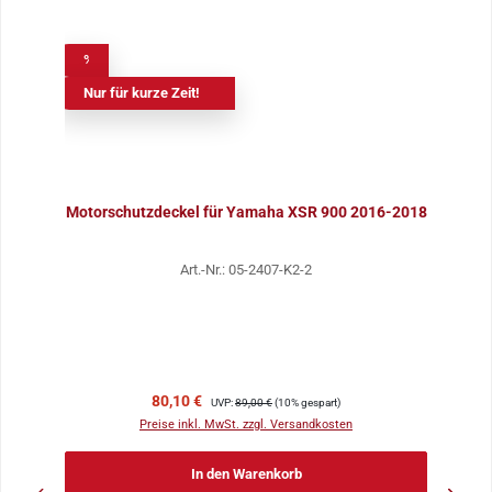
%
Nur für kurze Zeit!
Motorschutzdeckel für Yamaha XSR 900 2016-2018
Art.-Nr.: 05-2407-K2-2
Verkaufspreis:
Regulärer Preis:
80,10 €
UVP:
89,00 €
(10% gespart)
Preise inkl. MwSt. zzgl. Versandkosten
In den Warenkorb