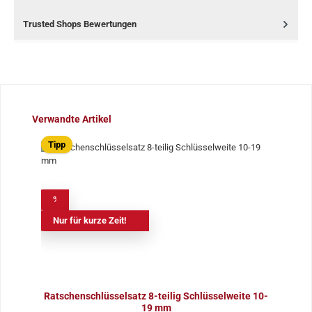
Trusted Shops Bewertungen
Produktgalerie überspringen
Verwandte Artikel
Tipp
%
Nur für kurze Zeit!
Ratschenschlüsselsatz 8-teilig Schlüsselweite 10-
19 mm