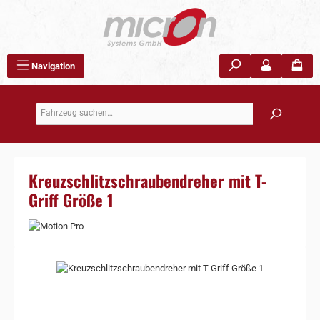
Zum Hauptinhalt springen
Navigation
Kreuzschlitzschraubendreher mit T-
Griff Größe 1
Bildergalerie überspringen