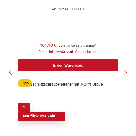
Art.-Nr.: 63-0000-01
Verkaufspreis:
Regulärer Preis:
161,10 €
UVP:
179,00 €
(10% gespart)
Preise inkl. MwSt. zzgl. Versandkosten
In den Warenkorb
Tipp
%
Nur für kurze Zeit!