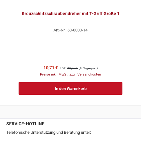
Kreuzschlitzschraubendreher mit T-Griff Größe 1
Art.-Nr.: 63-0000-14
Verkaufspreis:
Regulärer Preis:
10,71 €
UVP:
11,90 €
(10% gespart)
Preise inkl. MwSt. zzgl. Versandkosten
In den Warenkorb
SERVICE-HOTLINE
Telefonische Unterstützung und Beratung unter: