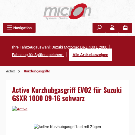
Zum Hauptinhalt springen
Navigation
Ihre Fahrzeugauswahl:
Suzuki Motorrad DRZ 400 E 2000
Fahrzeug für Später speichern
Alle Artikel anzeigen
Active
Kurzhubgasgriffe
Active Kurzhubgasgriff EVO2 für Suzuki
GSXR 1000 09-16 schwarz
Bildergalerie überspringen