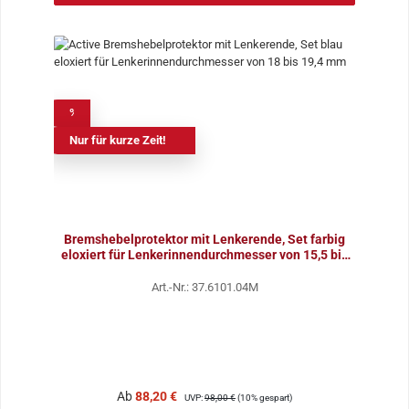
%
Nur für kurze Zeit!
Bremshebelprotektor mit Lenkerende, Set farbig
eloxiert für Lenkerinnendurchmesser von 15,5 bis
16,7
Art.-Nr.: 37.6101.04M
Verkaufspreis:
Regulärer Preis:
Ab
88,20 €
UVP:
98,00 €
(10% gespart)