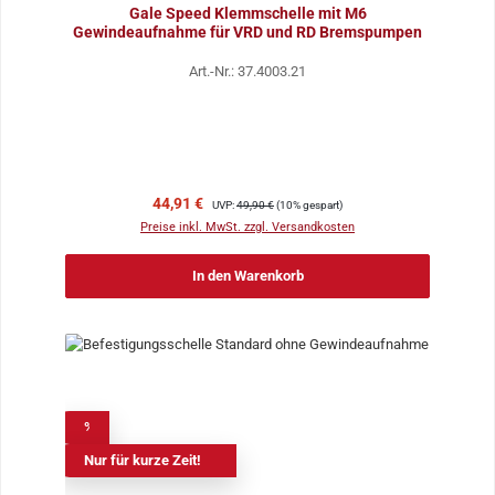
Gale Speed Klemmschelle mit M6
Gewindeaufnahme für VRD und RD Bremspumpen
Art.-Nr.: 37.4003.21
Verkaufspreis:
Regulärer Preis:
44,91 €
UVP:
49,90 €
(10% gespart)
Preise inkl. MwSt. zzgl. Versandkosten
In den Warenkorb
%
Nur für kurze Zeit!