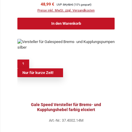
Verkaufspreis:
Regulärer Preis:
48,99 €
UVP:
54,43 €
(10% gespart)
Preise inkl. MwSt. zzgl. Versandkosten
In den Warenkorb
%
Nur für kurze Zeit!
Gale Speed Versteller für Brems- und
Kupplungshebel farbig eloxiert
Art.-Nr.: 37.4002.14M