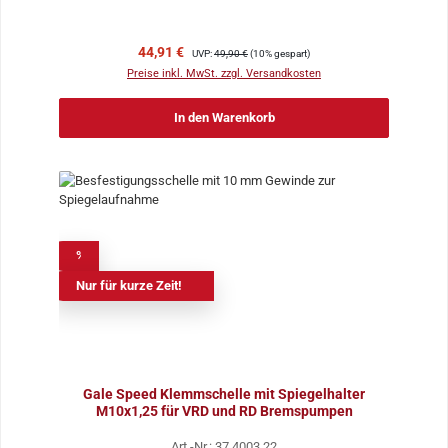
Verkaufspreis:
Regulärer Preis:
44,91 €
UVP:
49,90 €
(10% gespart)
Preise inkl. MwSt. zzgl. Versandkosten
In den Warenkorb
%
Nur für kurze Zeit!
Gale Speed Klemmschelle mit Spiegelhalter
M10x1,25 für VRD und RD Bremspumpen
Art.-Nr.: 37.4003.22