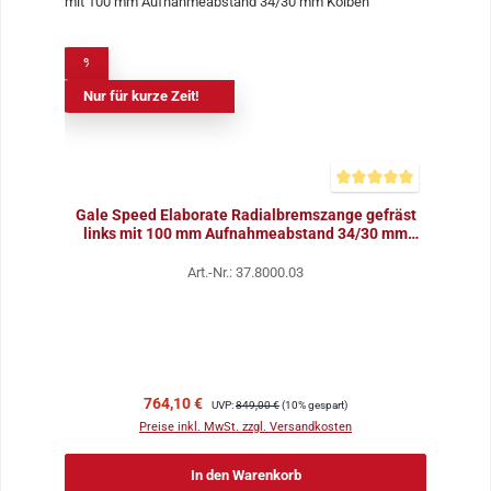
%
Nur für kurze Zeit!
Durchschnittliche Bewer
Gale Speed Elaborate Radialbremszange gefräst
links mit 100 mm Aufnahmeabstand 34/30 mm
Kolben
Art.-Nr.: 37.8000.03
Verkaufspreis:
Regulärer Preis:
764,10 €
UVP:
849,00 €
(10% gespart)
Preise inkl. MwSt. zzgl. Versandkosten
In den Warenkorb