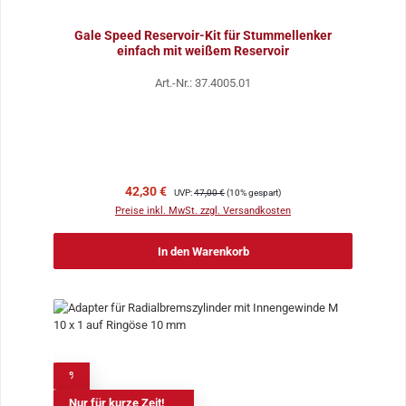
Gale Speed Reservoir-Kit für Stummellenker
einfach mit weißem Reservoir
Art.-Nr.: 37.4005.01
Verkaufspreis:
Regulärer Preis:
42,30 €
UVP:
47,00 €
(10% gespart)
Preise inkl. MwSt. zzgl. Versandkosten
In den Warenkorb
%
Nur für kurze Zeit!