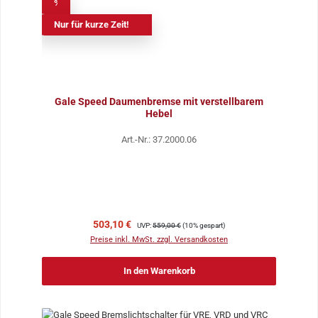
%
Nur für kurze Zeit!
Gale Speed Daumenbremse mit verstellbarem
Hebel
Art.-Nr.: 37.2000.06
Verkaufspreis:
Regulärer Preis:
503,10 €
UVP:
559,00 €
(10% gespart)
Preise inkl. MwSt. zzgl. Versandkosten
In den Warenkorb