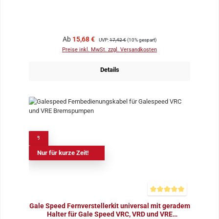
Verkaufspreis:
Regulärer Preis:
Ab
15,68 €
UVP:
17,42 €
(10% gespart)
Preise inkl. MwSt. zzgl. Versandkosten
Details
%
Nur für kurze Zeit!
Durchschnittliche Bewer
Gale Speed Fernverstellerkit universal mit geradem
Halter für Gale Speed VRC, VRD und VRE