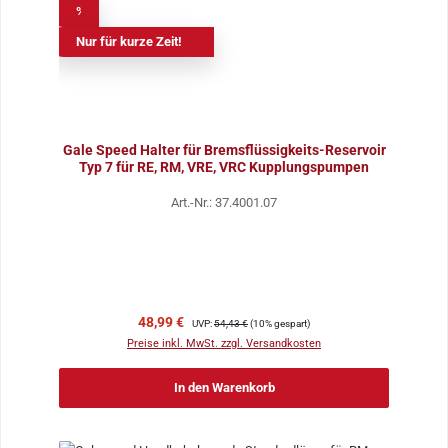
%
Nur für kurze Zeit!
Gale Speed Halter für Bremsflüssigkeits-Reservoir
Typ 7 für RE, RM, VRE, VRC Kupplungspumpen
Art.-Nr.: 37.4001.07
Verkaufspreis:
Regulärer Preis:
48,99 €
UVP:
54,43 €
(10% gespart)
Preise inkl. MwSt. zzgl. Versandkosten
In den Warenkorb