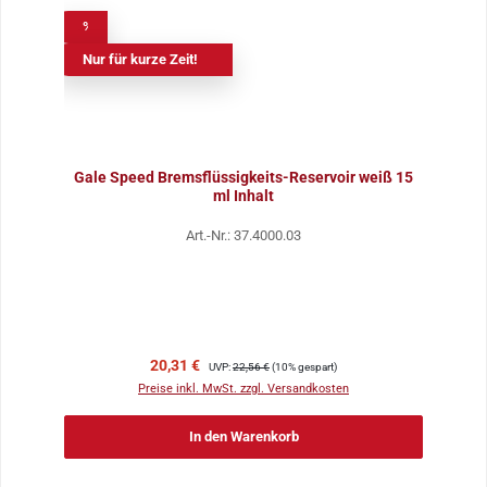
%
Nur für kurze Zeit!
Gale Speed Bremsflüssigkeits-Reservoir weiß 15
ml Inhalt
Art.-Nr.: 37.4000.03
Verkaufspreis:
Regulärer Preis:
20,31 €
UVP:
22,56 €
(10% gespart)
Preise inkl. MwSt. zzgl. Versandkosten
In den Warenkorb