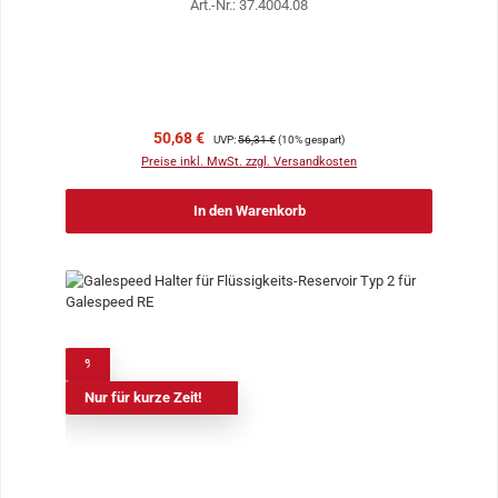
Art.-Nr.: 37.4004.08
Verkaufspreis:
Regulärer Preis:
50,68 €
UVP:
56,31 €
(10% gespart)
Preise inkl. MwSt. zzgl. Versandkosten
In den Warenkorb
%
Nur für kurze Zeit!