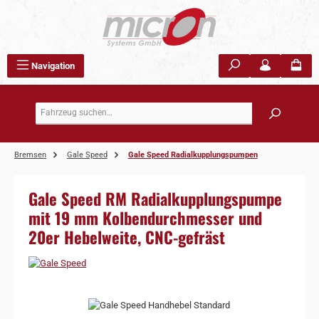
Zum Hauptinhalt springen
Navigation
Bremsen
Gale Speed
Gale Speed Radialkupplungspumpen
Gale Speed RM Radialkupplungspumpe
mit 19 mm Kolbendurchmesser und
20er Hebelweite, CNC-gefräst
Bildergalerie überspringen