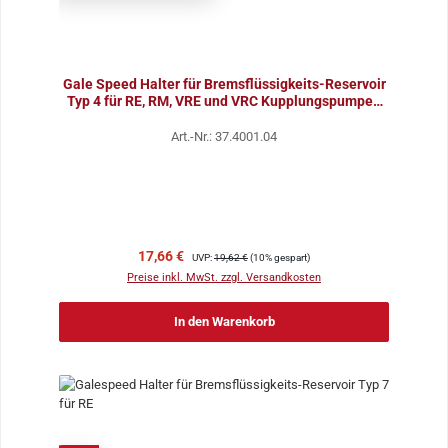
Gale Speed Halter für Bremsflüssigkeits-Reservoir
Typ 4 für RE, RM, VRE und VRC Kupplungspumpen
mit
Art.-Nr.: 37.4001.04
Verkaufspreis:
Regulärer Preis:
17,66 €
UVP:
19,62 €
(10% gespart)
Preise inkl. MwSt. zzgl. Versandkosten
In den Warenkorb