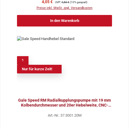
Verkaufspreis:
Regulärer Preis:
4,05 €
UVP:
4,50 €
(10% gespart)
Preise inkl. MwSt. zzgl. Versandkosten
In den Warenkorb
%
Nur für kurze Zeit!
Gale Speed RM Radialkupplungspumpe mit 19 mm
Kolbendurchmesser und 20er Hebelweite, CNC-
gefräst
Art.-Nr.: 37.3001.20M