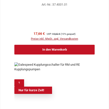
Art.-Nr.: 37.4001.01
Verkaufspreis:
Regulärer Preis:
17,66 €
UVP:
19,62 €
(10% gespart)
Preise inkl. MwSt. zzgl. Versandkosten
In den Warenkorb
%
Nur für kurze Zeit!