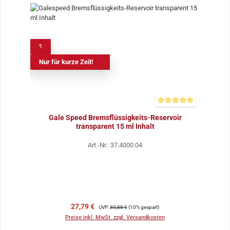
%
Nur für kurze Zeit!
Durchschnittliche Bewer
Gale Speed Bremsflüssigkeits-Reservoir
transparent 15 ml Inhalt
Art.-Nr.: 37.4000.04
Verkaufspreis:
Regulärer Preis:
27,79 €
UVP:
30,88 €
(10% gespart)
Preise inkl. MwSt. zzgl. Versandkosten