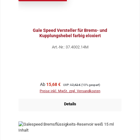
Gale Speed Versteller für Brems- und
Kupplungshebel farbig eloxiert
Art.-Nr.: 37.4002.14M
Verkaufspreis:
Regulärer Preis:
Ab
15,68 €
UVP:
17,42 €
(10% gespart)
Preise inkl. MwSt. zzgl. Versandkosten
Details