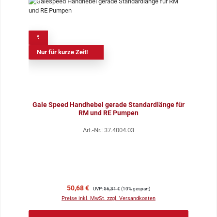
%
Nur für kurze Zeit!
Gale Speed Handhebel gerade Standardlänge für
RM und RE Pumpen
Art.-Nr.: 37.4004.03
Verkaufspreis:
Regulärer Preis:
50,68 €
UVP:
56,31 €
(10% gespart)
Preise inkl. MwSt. zzgl. Versandkosten