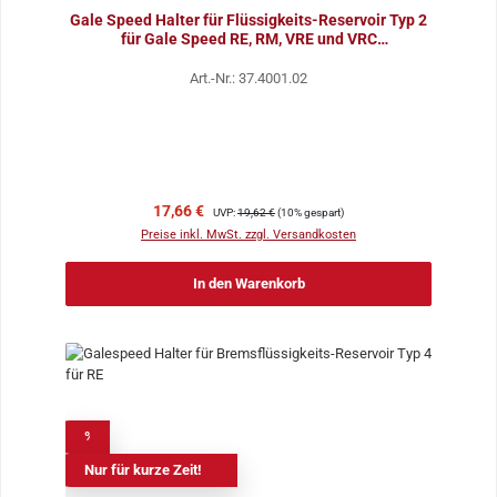
Gale Speed Halter für Flüssigkeits-Reservoir Typ 2
für Gale Speed RE, RM, VRE und VRC
Kupplungspumpe
Art.-Nr.: 37.4001.02
Verkaufspreis:
Regulärer Preis:
17,66 €
UVP:
19,62 €
(10% gespart)
Preise inkl. MwSt. zzgl. Versandkosten
In den Warenkorb
%
Nur für kurze Zeit!