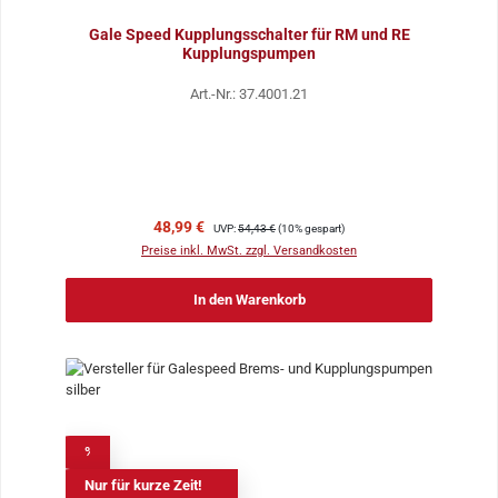
Gale Speed Kupplungsschalter für RM und RE
Kupplungspumpen
Art.-Nr.: 37.4001.21
Verkaufspreis:
Regulärer Preis:
48,99 €
UVP:
54,43 €
(10% gespart)
Preise inkl. MwSt. zzgl. Versandkosten
In den Warenkorb
%
Nur für kurze Zeit!