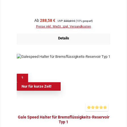
Verkaufspreis:
Regulärer Preis:
Ab
288,58 €
UVP:
320,64 €
(10% gespart)
Preise inkl. MwSt. zzgl. Versandkosten
Details
%
Nur für kurze Zeit!
Durchschnittliche Bewer
Gale Speed Halter für Bremsflüssigkeits-Reservoir
Typ 1