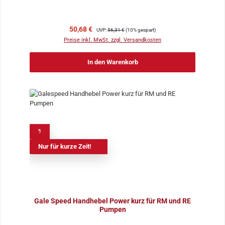
Verkaufspreis:
Regulärer Preis:
50,68 €
UVP:
56,31 €
(10% gespart)
Preise inkl. MwSt. zzgl. Versandkosten
In den Warenkorb
%
Nur für kurze Zeit!
Gale Speed Handhebel Power kurz für RM und RE
Pumpen