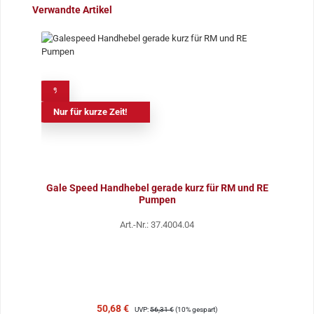
Produktgalerie überspringen
Verwandte Artikel
%
Nur für kurze Zeit!
Gale Speed Handhebel gerade kurz für RM und RE
Pumpen
Art.-Nr.: 37.4004.04
Verkaufspreis:
Regulärer Preis:
50,68 €
UVP:
56,31 €
(10% gespart)