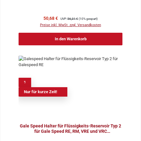
Verkaufspreis:
Regulärer Preis:
50,68 €
UVP:
56,31 €
(10% gespart)
Preise inkl. MwSt. zzgl. Versandkosten
In den Warenkorb
%
Nur für kurze Zeit!
Gale Speed Halter für Flüssigkeits-Reservoir Typ 2
für Gale Speed RE, RM, VRE und VRC
Kupplungspumpe