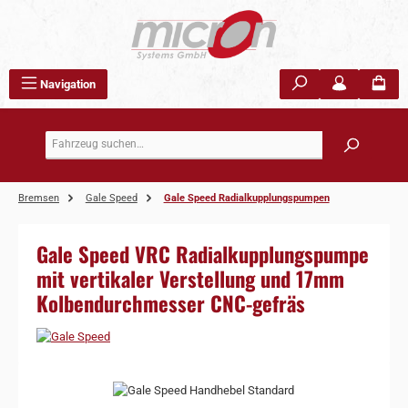
Zum Hauptinhalt springen
Navigation
Bremsen
Gale Speed
Gale Speed Radialkupplungspumpen
Gale Speed VRC Radialkupplungspumpe
mit vertikaler Verstellung und 17mm
Kolbendurchmesser CNC-gefräs
Bildergalerie überspringen