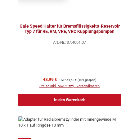
Gale Speed Halter für Bremsflüssigkeits-Reservoir
Typ 7 für RE, RM, VRE, VRC Kupplungspumpen
Art.-Nr.: 37.4001.07
Verkaufspreis:
Regulärer Preis:
48,99 €
UVP:
54,43 €
(10% gespart)
Preise inkl. MwSt. zzgl. Versandkosten
In den Warenkorb