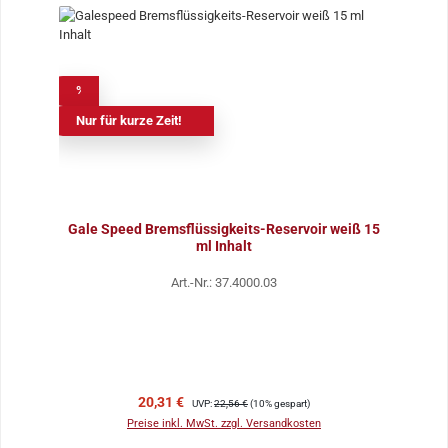
%
Nur für kurze Zeit!
Gale Speed Bremsflüssigkeits-Reservoir weiß 15
ml Inhalt
Art.-Nr.: 37.4000.03
Verkaufspreis:
Regulärer Preis:
20,31 €
UVP:
22,56 €
(10% gespart)
Preise inkl. MwSt. zzgl. Versandkosten