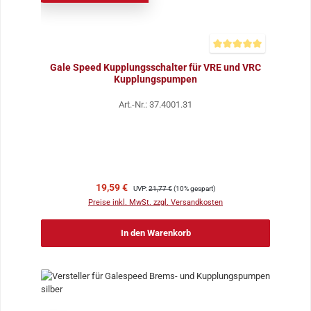
Durchschnittliche Bewer
Gale Speed Kupplungsschalter für VRE und VRC
Kupplungspumpen
Art.-Nr.: 37.4001.31
Verkaufspreis:
Regulärer Preis:
19,59 €
UVP:
21,77 €
(10% gespart)
Preise inkl. MwSt. zzgl. Versandkosten
In den Warenkorb