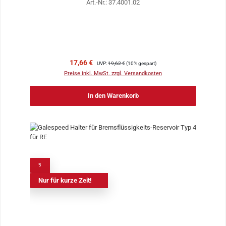
Art.-Nr.: 37.4001.02
Verkaufspreis:
Regulärer Preis:
17,66 €
UVP:
19,62 €
(10% gespart)
Preise inkl. MwSt. zzgl. Versandkosten
In den Warenkorb
%
Nur für kurze Zeit!