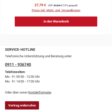
Verkaufspreis:
Regulärer Preis:
27,79 €
UVP:
30,88 €
(10% gespart)
Preise inkl. MwSt. zzgl. Versandkosten
In den Warenkorb
SERVICE-HOTLINE
Telefonische Unterstützung und Beratung unter:
0911 - 936740
Telefonzeiten:
Mo - Fr: 09:30 - 12:00 Uhr
Mo - Fr: 14:00 - 17:00 Uhr
Oder über unser
Kontaktformular
.
Vertrag widerrufen