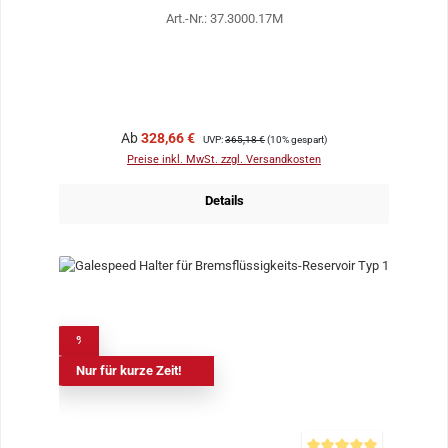
Art.-Nr.: 37.3000.17M
Verkaufspreis:
Regulärer Preis:
Ab
328,66 €
UVP:
365,18 €
(10% gespart)
Preise inkl. MwSt. zzgl. Versandkosten
Details
%
Nur für kurze Zeit!