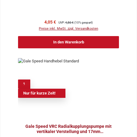
Verkaufspreis:
Regulärer Preis:
4,05 €
UVP:
4,50 €
(10% gespart)
Preise inkl. MwSt. zzgl. Versandkosten
In den Warenkorb
%
Nur für kurze Zeit!
Gale Speed VRC Radialkupplungspumpe mit
vertikaler Verstellung und 17mm
Kolbendurchmesser CNC-gefräs