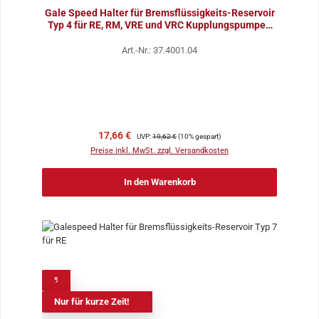
Gale Speed Halter für Bremsflüssigkeits-Reservoir
Typ 4 für RE, RM, VRE und VRC Kupplungspumpen
mit
Art.-Nr.: 37.4001.04
Verkaufspreis:
Regulärer Preis:
17,66 €
UVP:
19,62 €
(10% gespart)
Preise inkl. MwSt. zzgl. Versandkosten
In den Warenkorb
%
Nur für kurze Zeit!