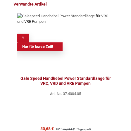
Produktgalerie überspringen
Verwandte Artikel
%
Nur für kurze Zeit!
Gale Speed Handhebel Power Standardlänge für
VRC, VRD und VRE Pumpen
Art.-Nr.: 37.4004.05
Verkaufspreis:
Regulärer Preis:
50,68 €
UVP:
56,31 €
(10% gespart)