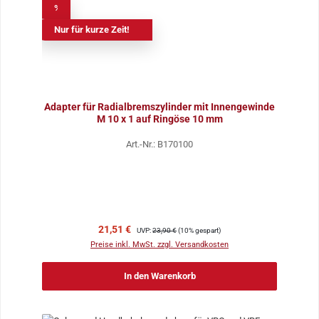
%
Nur für kurze Zeit!
Adapter für Radialbremszylinder mit Innengewinde
M 10 x 1 auf Ringöse 10 mm
Art.-Nr.: B170100
Verkaufspreis:
Regulärer Preis:
21,51 €
UVP:
23,90 €
(10% gespart)
Preise inkl. MwSt. zzgl. Versandkosten
In den Warenkorb