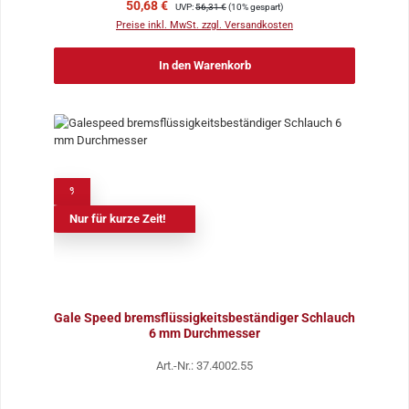
Verkaufspreis:
Regulärer Preis:
50,68 €
UVP:
56,31 €
(10% gespart)
Preise inkl. MwSt. zzgl. Versandkosten
In den Warenkorb
%
Nur für kurze Zeit!
Gale Speed bremsflüssigkeitsbeständiger Schlauch
6 mm Durchmesser
Art.-Nr.: 37.4002.55