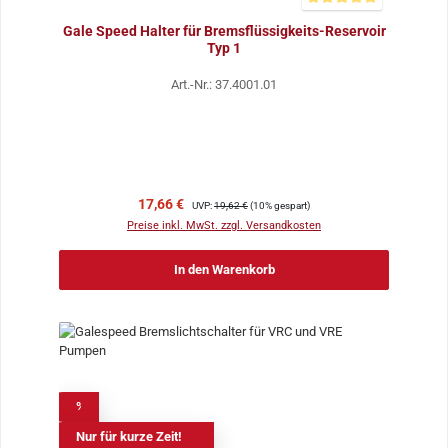
Durchschnittliche Bewer
Gale Speed Halter für Bremsflüssigkeits-Reservoir
Typ 1
Art.-Nr.: 37.4001.01
Verkaufspreis:
Regulärer Preis:
17,66 €
UVP:
19,62 €
(10% gespart)
Preise inkl. MwSt. zzgl. Versandkosten
In den Warenkorb
%
Nur für kurze Zeit!