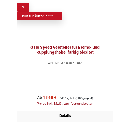
%
Nur für kurze Zeit!
Gale Speed Versteller für Brems- und
Kupplungshebel farbig eloxiert
Art.-Nr.: 37.4002.14M
Verkaufspreis:
Regulärer Preis:
Ab
15,68 €
UVP:
17,42 €
(10% gespart)
Preise inkl. MwSt. zzgl. Versandkosten
Details