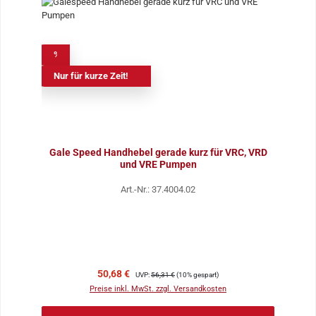
%
Nur für kurze Zeit!
Gale Speed Handhebel gerade kurz für VRC, VRD
und VRE Pumpen
Art.-Nr.: 37.4004.02
Verkaufspreis:
Regulärer Preis:
50,68 €
UVP:
56,31 €
(10% gespart)
Preise inkl. MwSt. zzgl. Versandkosten