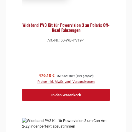
Wideband PV3 Kit für Powervision 3 an Polaris Off-
Road Fahrzeugen
Art.-Nr.: 50-WB-PV19-1
Verkaufspreis:
Regulärer Preis:
476,10 €
UVP:
529,00 €
(10% gespart)
Preise inkl. MwSt. zzgl. Versandkosten
In den Warenkorb