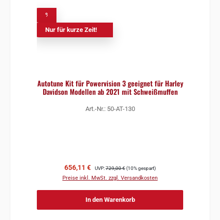
%
Nur für kurze Zeit!
Autotune Kit für Powervision 3 geeignet für Harley
Davidson Modellen ab 2021 mit Schweißmuffen
Art.-Nr.: 50-AT-130
Verkaufspreis:
Regulärer Preis:
656,11 €
UVP:
729,00 €
(10% gespart)
Preise inkl. MwSt. zzgl. Versandkosten
In den Warenkorb