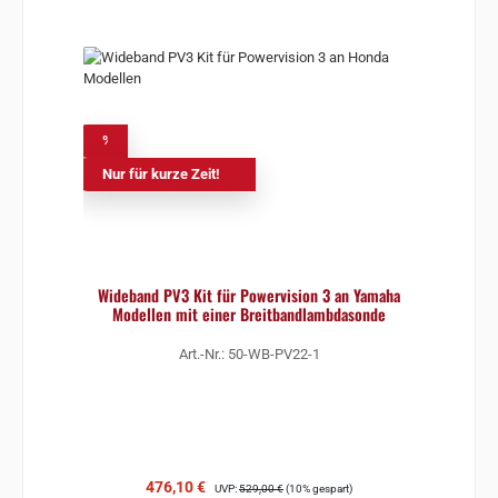
%
Nur für kurze Zeit!
Wideband PV3 Kit für Powervision 3 an Yamaha
Modellen mit einer Breitbandlambdasonde
Art.-Nr.: 50-WB-PV22-1
Verkaufspreis:
Regulärer Preis:
476,10 €
UVP:
529,00 €
(10% gespart)