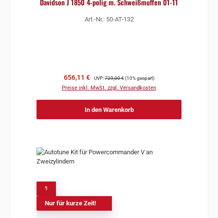
Davidson J 1850 4-polig m. Schweißmuffen 01-11
Art.-Nr.: 50-AT-132
Verkaufspreis:
Regulärer Preis:
656,11 €
UVP:
729,00 €
(10% gespart)
Preise inkl. MwSt. zzgl. Versandkosten
In den Warenkorb
%
Nur für kurze Zeit!