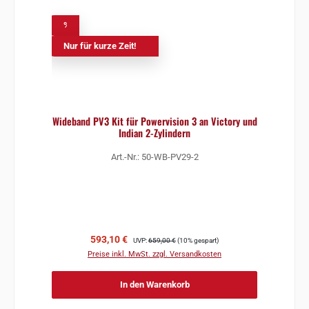
%
Nur für kurze Zeit!
Wideband PV3 Kit für Powervision 3 an Victory und
Indian 2-Zylindern
Art.-Nr.: 50-WB-PV29-2
Verkaufspreis:
Regulärer Preis:
593,10 €
UVP:
659,00 €
(10% gespart)
Preise inkl. MwSt. zzgl. Versandkosten
In den Warenkorb