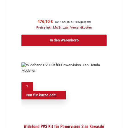
Verkaufspreis:
Regulärer Preis:
476,10 €
UVP:
529,00 €
(10% gespart)
Preise inkl. MwSt. zzgl. Versandkosten
In den Warenkorb
%
Nur für kurze Zeit!
Wideband PV3 Kit für Powervision 3 an Kawasaki