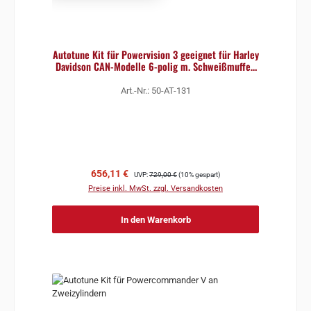
Autotune Kit für Powervision 3 geeignet für Harley
Davidson CAN-Modelle 6-polig m. Schweißmuffen
11-
Art.-Nr.: 50-AT-131
Verkaufspreis:
Regulärer Preis:
656,11 €
UVP:
729,00 €
(10% gespart)
Preise inkl. MwSt. zzgl. Versandkosten
In den Warenkorb