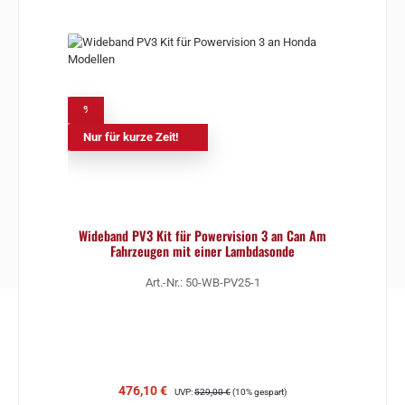
%
Nur für kurze Zeit!
Wideband PV3 Kit für Powervision 3 an Can Am
Fahrzeugen mit einer Lambdasonde
Art.-Nr.: 50-WB-PV25-1
Verkaufspreis:
Regulärer Preis:
476,10 €
UVP:
529,00 €
(10% gespart)