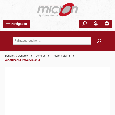
Zum Hauptinhalt springen
Navigation
Dynojet & Dynatek
Dynojet
Powervision 3
Autotune für Powervision 3