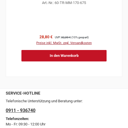
Art.-Nr.: 60-TR-MM-170-675
Verkaufspreis:
Regulärer Preis:
28,80 €
UVP:
32,00 €
(10% gespart)
Preise inkl. MwSt. zzgl. Versandkosten
In den Warenkorb
SERVICE-HOTLINE
Telefonische Unterstützung und Beratung unter:
0911 - 936740
Telefonzeiten:
Mo - Fr: 09:30 - 12:00 Uhr