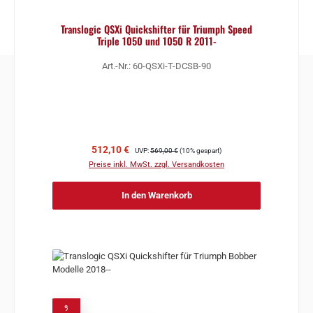
Translogic QSXi Quickshifter für Triumph Speed
Triple 1050 und 1050 R 2011-
Art.-Nr.: 60-QSXi-T-DCSB-90
Verkaufspreis:
Regulärer Preis:
512,10 €
UVP:
569,00 €
(10% gespart)
Preise inkl. MwSt. zzgl. Versandkosten
In den Warenkorb
%