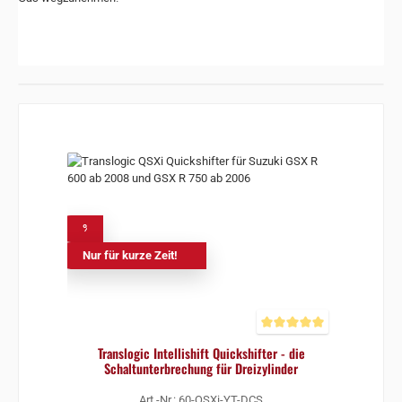
%
Nur für kurze Zeit!
Durchschnittliche Bewertun
Translogic Intellishift Quickshifter - die
Schaltunterbrechung für Dreizylinder
Art.-Nr.: 60-QSXi-YT-DCS