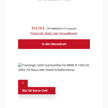
Verkaufspreis:
Regulärer Preis:
512,10 €
UVP:
569,00 €
(10% gespart)
Preise inkl. MwSt. zzgl. Versandkosten
In den Warenkorb
%
Nur für kurze Zeit!