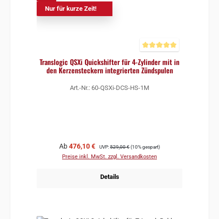
Nur für kurze Zeit!
Durchschnittliche Bewertun
Translogic QSXi Quickshifter für 4-Zylinder mit in
den Kerzensteckern integrierten Zündspulen
Art.-Nr.: 60-QSXi-DCS-HS-1M
Verkaufspreis:
Regulärer Preis:
Ab
476,10 €
UVP:
529,00 €
(10% gespart)
Preise inkl. MwSt. zzgl. Versandkosten
Details