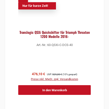
Nur für kurze Zeit!
Translogic QSXi Quickshifter für Triumph Thruxton
1200 Modelle 2016-
Art.-Nr.: 60-QSXi-C-DCS-40
Verkaufspreis:
Regulärer Preis:
476,10 €
UVP:
529,00 €
(10% gespart)
Preise inkl. MwSt. zzgl. Versandkosten
In den Warenkorb