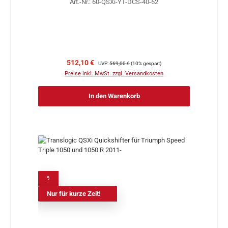
Art.-Nr.: 60-QSXi-YT-DCS-40-62
Verkaufspreis:
Regulärer Preis:
512,10 €
UVP:
569,00 €
(10% gespart)
Preise inkl. MwSt. zzgl. Versandkosten
In den Warenkorb
%
Nur für kurze Zeit!