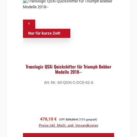
%
Nur für kurze Zeit!
Translogic QSXi Quickshifter für Triumph Bobber
Modelle 2018--
Art.-Nr.: 60-QSXi-C-DCS-62-A
Verkaufspreis:
Regulärer Preis:
476,10 €
UVP:
529,00 €
(10% gespart)
Preise inkl. MwSt. zzgl. Versandkosten