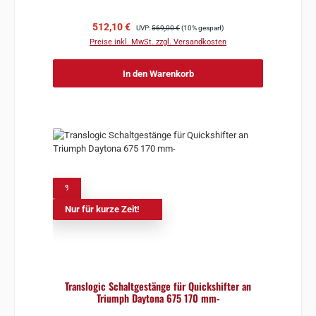
Verkaufspreis:
Regulärer Preis:
512,10 €
UVP:
569,00 €
(10% gespart)
Preise inkl. MwSt. zzgl. Versandkosten
In den Warenkorb
%
Nur für kurze Zeit!
Translogic Schaltgestänge für Quickshifter an
Triumph Daytona 675 170 mm-