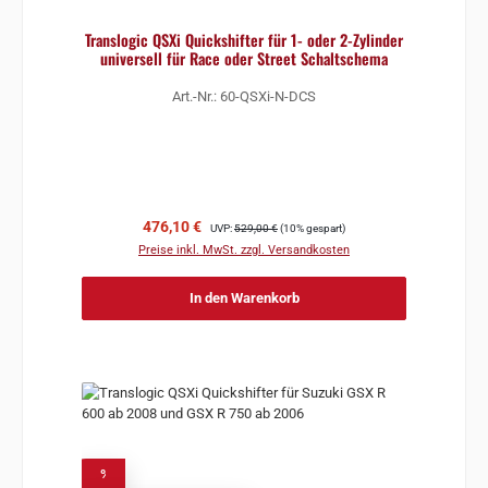
Translogic QSXi Quickshifter für 1- oder 2-Zylinder
universell für Race oder Street Schaltschema
Art.-Nr.: 60-QSXi-N-DCS
Verkaufspreis:
Regulärer Preis:
476,10 €
UVP:
529,00 €
(10% gespart)
Preise inkl. MwSt. zzgl. Versandkosten
In den Warenkorb
%