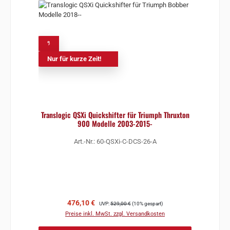
%
Nur für kurze Zeit!
Translogic QSXi Quickshifter für Triumph Thruxton
900 Modelle 2003-2015-
Art.-Nr.: 60-QSXi-C-DCS-26-A
Verkaufspreis:
Regulärer Preis:
476,10 €
UVP:
529,00 €
(10% gespart)
Preise inkl. MwSt. zzgl. Versandkosten