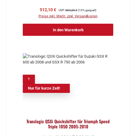
Verkaufspreis:
Regulärer Preis:
512,10 €
UVP:
569,00 €
(10% gespart)
Preise inkl. MwSt. zzgl. Versandkosten
In den Warenkorb
%
Nur für kurze Zeit!
Translogic QSXi Quickshifter für Triumph Speed
Triple 1050 2005-2010