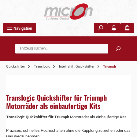
Zum Hauptinhalt springen
Navigation
Quickshifter
Translogic
Intellishift Quickshifter
Triumph
Translogic Quickshifter für Triumph
Motorräder als einbaufertige Kits
Translogic Quickshifter für Triumph
Motorräder als einbaufertige Kits
Präzises, schnelles Hochschalten ohne die Kupplung zu ziehen oder das
Gas wegzunehmen!