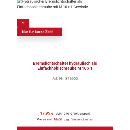
%
Nur für kurze Zeit!
Bremslichtschalter hydraulisch als
Einfachhohlschraube M 10 x 1
Art.-Nr.: B16900
Verkaufspreis:
Regulärer Preis:
17,95 €
UVP:
19,95 €
(10% gespart)
Preise inkl. MwSt. zzgl. Versandkosten