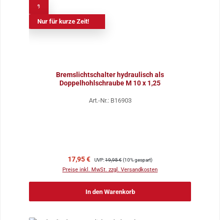
%
Nur für kurze Zeit!
Bremslichtschalter hydraulisch als
Doppelhohlschraube M 10 x 1,25
Art.-Nr.: B16903
Verkaufspreis:
Regulärer Preis:
17,95 €
UVP:
19,95 €
(10% gespart)
Preise inkl. MwSt. zzgl. Versandkosten
In den Warenkorb