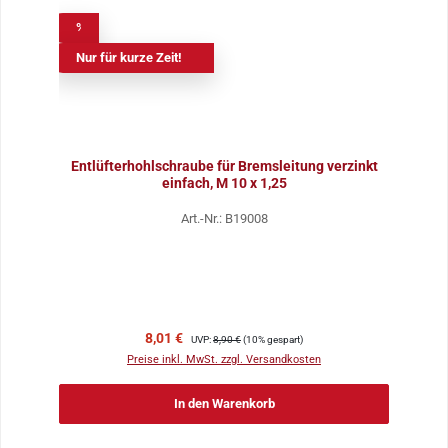
%
Nur für kurze Zeit!
Entlüfterhohlschraube für Bremsleitung verzinkt
einfach, M 10 x 1,25
Art.-Nr.: B19008
Verkaufspreis:
Regulärer Preis:
8,01 €
UVP:
8,90 €
(10% gespart)
Preise inkl. MwSt. zzgl. Versandkosten
In den Warenkorb