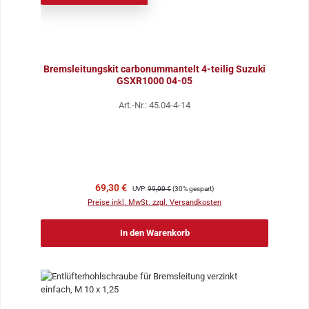
Bremsleitungskit carbonummantelt 4-teilig Suzuki
GSXR1000 04-05
Art.-Nr.: 45.04-4-14
Verkaufspreis:
Regulärer Preis:
69,30 €
UVP:
99,00 €
(30% gespart)
Preise inkl. MwSt. zzgl. Versandkosten
In den Warenkorb