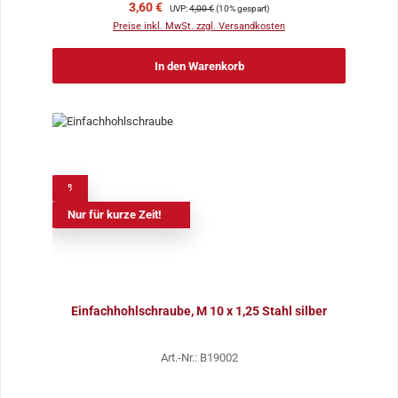
Verkaufspreis:
Regulärer Preis:
3,60 €
UVP:
4,00 €
(10% gespart)
Preise inkl. MwSt. zzgl. Versandkosten
In den Warenkorb
%
Nur für kurze Zeit!
Einfachhohlschraube, M 10 x 1,25 Stahl silber
Art.-Nr.: B19002