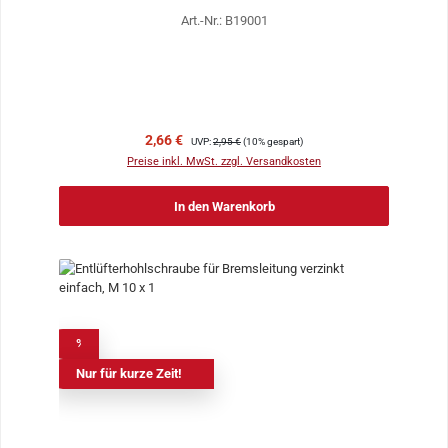
Art.-Nr.: B19001
Verkaufspreis:
Regulärer Preis:
2,66 €
UVP:
2,95 €
(10% gespart)
Preise inkl. MwSt. zzgl. Versandkosten
In den Warenkorb
%
Nur für kurze Zeit!