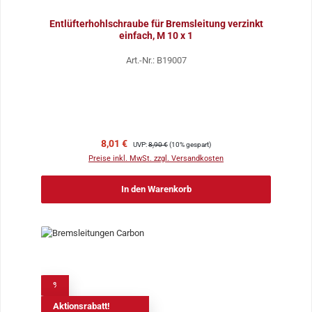
Entlüfterhohlschraube für Bremsleitung verzinkt
einfach, M 10 x 1
Art.-Nr.: B19007
Verkaufspreis:
Regulärer Preis:
8,01 €
UVP:
8,90 €
(10% gespart)
Preise inkl. MwSt. zzgl. Versandkosten
In den Warenkorb
%
Aktionsrabatt!