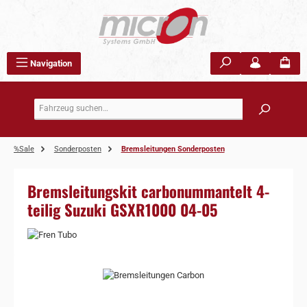
Zum Hauptinhalt springen
Navigation
%Sale
Sonderposten
Bremsleitungen Sonderposten
Bremsleitungskit carbonummantelt 4-
teilig Suzuki GSXR1000 04-05
Bildergalerie überspringen