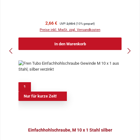
Verkaufspreis:
Regulärer Preis:
2,66 €
UVP:
2,95 €
(10% gespart)
Preise inkl. MwSt. zzgl. Versandkosten
In den Warenkorb
%
Nur für kurze Zeit!
Einfachhohlschraube, M 10 x 1 Stahl silber